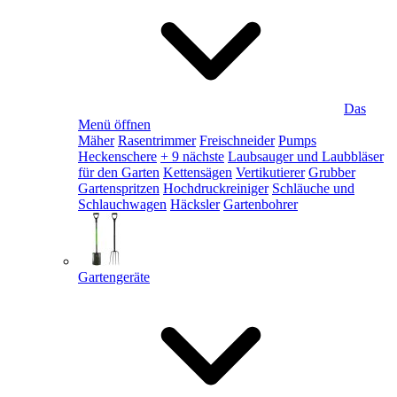
Das
Menü öffnen
Mäher
Rasentrimmer
Freischneider
Pumps
Heckenschere
+ 9 nächste
Laubsauger und Laubbläser
für den Garten
Kettensägen
Vertikutierer
Grubber
Gartenspritzen
Hochdruckreiniger
Schläuche und
Schlauchwagen
Häcksler
Gartenbohrer
Gartengeräte