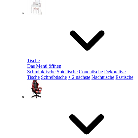
Tische
Das Menü öffnen
Schminktische
Spieltische
Couchtische
Dekorative
Tische
Schreibtische
+ 2 nächste
Nachttische
Esstische