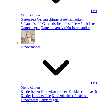
Das
Menü öffnen
Gartensets
Gartenschirme
Gartenschaukeln
Schaukelstuhl
Gartentische und stühle
+ 3 nächste
Gartenliegen
Gartenboxen
Aufblasbaren artikel
Kindermöbel
Das
Menü öffnen
Kinderbetten
Kinderkommoden
Kleiderschränke für
Kinder
Kinderstühle
Kindertische
+ 2 nächste
Kindersofas
Kinderregale