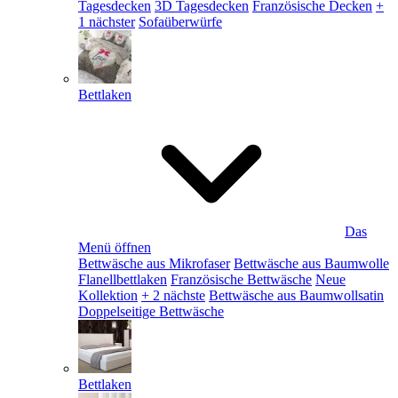
Tagesdecken
3D Tagesdecken
Französische Decken
+
1 nächster
Sofaüberwürfe
Bettlaken
Das
Menü öffnen
Bettwäsche aus Mikrofaser
Bettwäsche aus Baumwolle
Flanellbettlaken
Französische Bettwäsche
Neue
Kollektion
+ 2 nächste
Bettwäsche aus Baumwollsatin
Doppelseitige Bettwäsche
Bettlaken