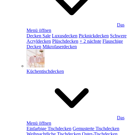
Das
Menü öffnen
Decken Sale
Luxusdecken
Picknickdecken
Schwere
Acryldecken
Plüschdecken
+ 2 nächste
Flauschige
Decken
Mikrofaserdecken
Küchentischdecken
Das
Menü öffnen
Einfarbige Tischdecken
Gemusterte Tischdecken
Weihnachtliche Tischdecken
Oster-Tischdecken