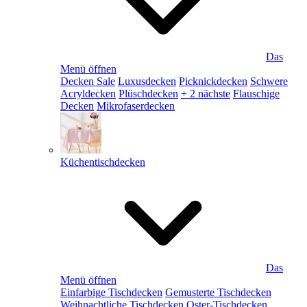
Das
Menü öffnen
Decken Sale
Luxusdecken
Picknickdecken
Schwere
Acryldecken
Plüschdecken
+ 2 nächste
Flauschige
Decken
Mikrofaserdecken
Küchentischdecken
Das
Menü öffnen
Einfarbige Tischdecken
Gemusterte Tischdecken
Weihnachtliche Tischdecken
Oster-Tischdecken