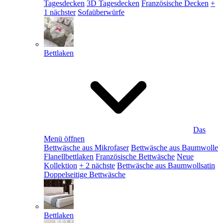
Tagesdecken
3D Tagesdecken
Französische Decken
+
1 nächster
Sofaüberwürfe
Bettlaken
Das
Menü öffnen
Bettwäsche aus Mikrofaser
Bettwäsche aus Baumwolle
Flanellbettlaken
Französische Bettwäsche
Neue
Kollektion
+ 2 nächste
Bettwäsche aus Baumwollsatin
Doppelseitige Bettwäsche
Bettlaken