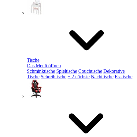
Tische
Das Menü öffnen
Schminktische
Spieltische
Couchtische
Dekorative
Tische
Schreibtische
+ 2 nächste
Nachttische
Esstische