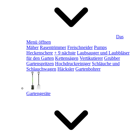
Das
Menü öffnen
Mäher
Rasentrimmer
Freischneider
Pumps
Heckenschere
+ 9 nächste
Laubsauger und Laubbläser
für den Garten
Kettensägen
Vertikutierer
Grubber
Gartenspritzen
Hochdruckreiniger
Schläuche und
Schlauchwagen
Häcksler
Gartenbohrer
Gartengeräte