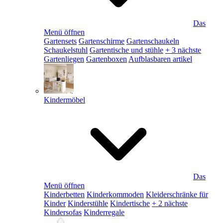
Das
Menü öffnen
Gartensets
Gartenschirme
Gartenschaukeln
Schaukelstuhl
Gartentische und stühle
+ 3 nächste
Gartenliegen
Gartenboxen
Aufblasbaren artikel
Kindermöbel
Das
Menü öffnen
Kinderbetten
Kinderkommoden
Kleiderschränke für
Kinder
Kinderstühle
Kindertische
+ 2 nächste
Kindersofas
Kinderregale