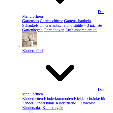
Das
Menü öffnen
Gartensets
Gartenschirme
Gartenschaukeln
Schaukelstuhl
Gartentische und stühle
+ 3 nächste
Gartenliegen
Gartenboxen
Aufblasbaren artikel
Kindermöbel
Das
Menü öffnen
Kinderbetten
Kinderkommoden
Kleiderschränke für
Kinder
Kinderstühle
Kindertische
+ 2 nächste
Kindersofas
Kinderregale