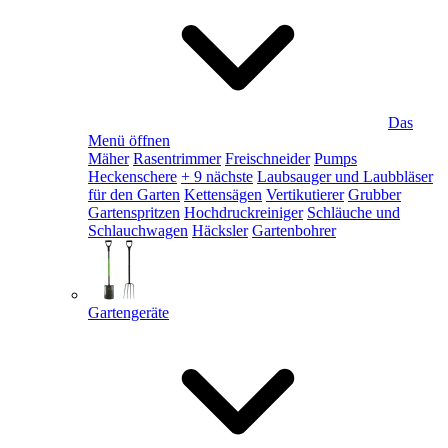
Das
Menü öffnen
Mäher
Rasentrimmer
Freischneider
Pumps
Heckenschere
+ 9 nächste
Laubsauger und Laubbläser
für den Garten
Kettensägen
Vertikutierer
Grubber
Gartenspritzen
Hochdruckreiniger
Schläuche und
Schlauchwagen
Häcksler
Gartenbohrer
Gartengeräte