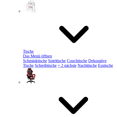
Tische
Das Menü öffnen
Schminktische
Spieltische
Couchtische
Dekorative
Tische
Schreibtische
+ 2 nächste
Nachttische
Esstische