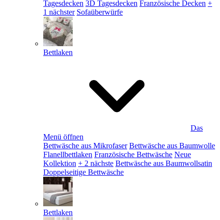
Tagesdecken
3D Tagesdecken
Französische Decken
+
1 nächster
Sofaüberwürfe
Bettlaken
Das
Menü öffnen
Bettwäsche aus Mikrofaser
Bettwäsche aus Baumwolle
Flanellbettlaken
Französische Bettwäsche
Neue
Kollektion
+ 2 nächste
Bettwäsche aus Baumwollsatin
Doppelseitige Bettwäsche
Bettlaken