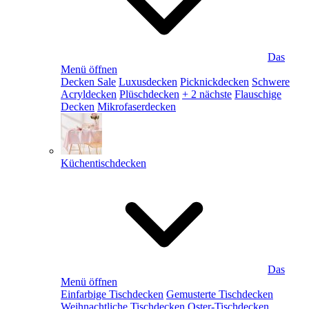
Das
Menü öffnen
Decken Sale
Luxusdecken
Picknickdecken
Schwere
Acryldecken
Plüschdecken
+ 2 nächste
Flauschige
Decken
Mikrofaserdecken
Küchentischdecken
Das
Menü öffnen
Einfarbige Tischdecken
Gemusterte Tischdecken
Weihnachtliche Tischdecken
Oster-Tischdecken