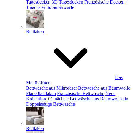
Tagesdecken
3D Tagesdecken
Französische Decken
+
1 nächster
Sofaüberwürfe
Bettlaken
Das
Menü öffnen
Bettwäsche aus Mikrofaser
Bettwäsche aus Baumwolle
Flanellbettlaken
Französische Bettwäsche
Neue
Kollektion
+ 2 nächste
Bettwäsche aus Baumwollsatin
Doppelseitige Bettwäsche
Bettlaken