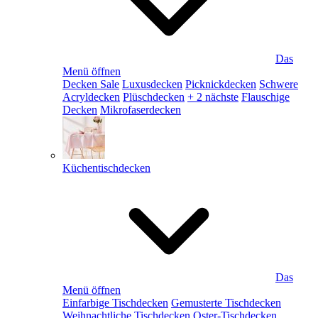
Das
Menü öffnen
Decken Sale
Luxusdecken
Picknickdecken
Schwere
Acryldecken
Plüschdecken
+ 2 nächste
Flauschige
Decken
Mikrofaserdecken
Küchentischdecken
Das
Menü öffnen
Einfarbige Tischdecken
Gemusterte Tischdecken
Weihnachtliche Tischdecken
Oster-Tischdecken