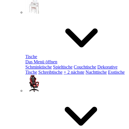
Tische
Das Menü öffnen
Schminktische
Spieltische
Couchtische
Dekorative
Tische
Schreibtische
+ 2 nächste
Nachttische
Esstische