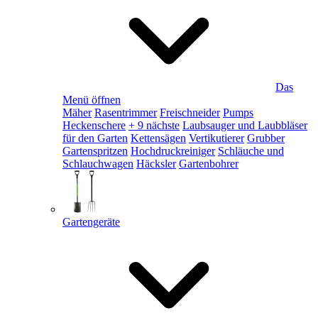
Das
Menü öffnen
Mäher
Rasentrimmer
Freischneider
Pumps
Heckenschere
+ 9 nächste
Laubsauger und Laubbläser
für den Garten
Kettensägen
Vertikutierer
Grubber
Gartenspritzen
Hochdruckreiniger
Schläuche und
Schlauchwagen
Häcksler
Gartenbohrer
Gartengeräte