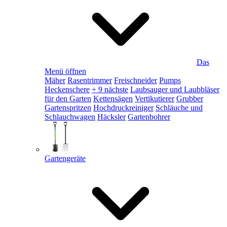
Das
Menü öffnen
Mäher
Rasentrimmer
Freischneider
Pumps
Heckenschere
+ 9 nächste
Laubsauger und Laubbläser
für den Garten
Kettensägen
Vertikutierer
Grubber
Gartenspritzen
Hochdruckreiniger
Schläuche und
Schlauchwagen
Häcksler
Gartenbohrer
Gartengeräte