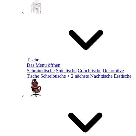
Tische
Das Menü öffnen
Schminktische
Spieltische
Couchtische
Dekorative
Tische
Schreibtische
+ 2 nächste
Nachttische
Esstische