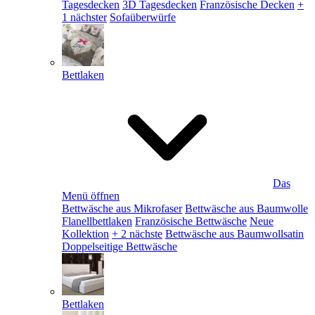
Tagesdecken
3D Tagesdecken
Französische Decken
+
1 nächster
Sofaüberwürfe
Bettlaken
Das
Menü öffnen
Bettwäsche aus Mikrofaser
Bettwäsche aus Baumwolle
Flanellbettlaken
Französische Bettwäsche
Neue
Kollektion
+ 2 nächste
Bettwäsche aus Baumwollsatin
Doppelseitige Bettwäsche
Bettlaken