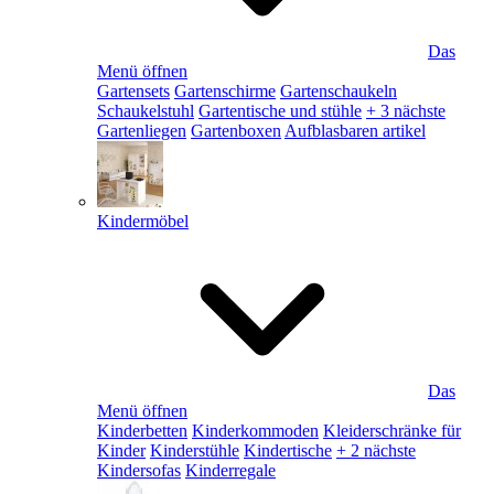
Das
Menü öffnen
Gartensets
Gartenschirme
Gartenschaukeln
Schaukelstuhl
Gartentische und stühle
+ 3 nächste
Gartenliegen
Gartenboxen
Aufblasbaren artikel
Kindermöbel
Das
Menü öffnen
Kinderbetten
Kinderkommoden
Kleiderschränke für
Kinder
Kinderstühle
Kindertische
+ 2 nächste
Kindersofas
Kinderregale