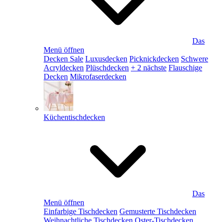
Das
Menü öffnen
Decken Sale
Luxusdecken
Picknickdecken
Schwere
Acryldecken
Plüschdecken
+ 2 nächste
Flauschige
Decken
Mikrofaserdecken
Küchentischdecken
Das
Menü öffnen
Einfarbige Tischdecken
Gemusterte Tischdecken
Weihnachtliche Tischdecken
Oster-Tischdecken