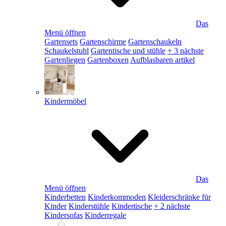
Das
Menü öffnen
Gartensets
Gartenschirme
Gartenschaukeln
Schaukelstuhl
Gartentische und stühle
+ 3 nächste
Gartenliegen
Gartenboxen
Aufblasbaren artikel
Kindermöbel
Das
Menü öffnen
Kinderbetten
Kinderkommoden
Kleiderschränke für
Kinder
Kinderstühle
Kindertische
+ 2 nächste
Kindersofas
Kinderregale