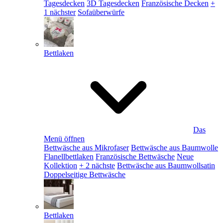
Tagesdecken
3D Tagesdecken
Französische Decken
+
1 nächster
Sofaüberwürfe
Bettlaken
Das
Menü öffnen
Bettwäsche aus Mikrofaser
Bettwäsche aus Baumwolle
Flanellbettlaken
Französische Bettwäsche
Neue
Kollektion
+ 2 nächste
Bettwäsche aus Baumwollsatin
Doppelseitige Bettwäsche
Bettlaken