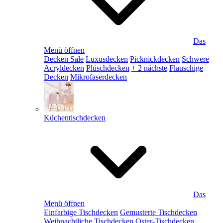
Das
Menü öffnen
Decken Sale
Luxusdecken
Picknickdecken
Schwere
Acryldecken
Plüschdecken
+ 2 nächste
Flauschige
Decken
Mikrofaserdecken
Küchentischdecken
Das
Menü öffnen
Einfarbige Tischdecken
Gemusterte Tischdecken
Weihnachtliche Tischdecken
Oster-Tischdecken