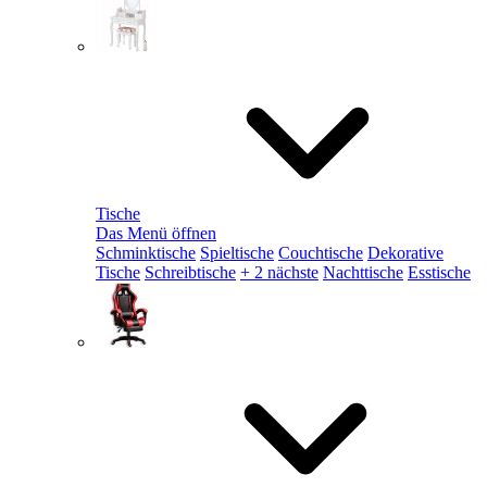
Tische
Das Menü öffnen
Schminktische
Spieltische
Couchtische
Dekorative
Tische
Schreibtische
+ 2 nächste
Nachttische
Esstische