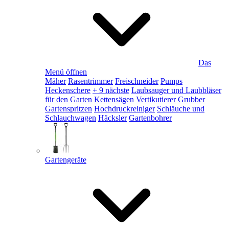
Das
Menü öffnen
Mäher
Rasentrimmer
Freischneider
Pumps
Heckenschere
+ 9 nächste
Laubsauger und Laubbläser
für den Garten
Kettensägen
Vertikutierer
Grubber
Gartenspritzen
Hochdruckreiniger
Schläuche und
Schlauchwagen
Häcksler
Gartenbohrer
Gartengeräte