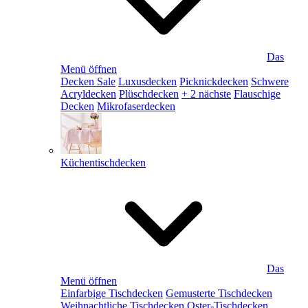
Das
Menü öffnen
Decken Sale
Luxusdecken
Picknickdecken
Schwere
Acryldecken
Plüschdecken
+ 2 nächste
Flauschige
Decken
Mikrofaserdecken
Küchentischdecken
Das
Menü öffnen
Einfarbige Tischdecken
Gemusterte Tischdecken
Weihnachtliche Tischdecken
Oster-Tischdecken