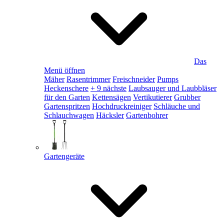
Das
Menü öffnen
Mäher
Rasentrimmer
Freischneider
Pumps
Heckenschere
+ 9 nächste
Laubsauger und Laubbläser
für den Garten
Kettensägen
Vertikutierer
Grubber
Gartenspritzen
Hochdruckreiniger
Schläuche und
Schlauchwagen
Häcksler
Gartenbohrer
Gartengeräte