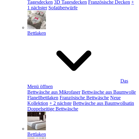
Tagesdecken
3D Tagesdecken
Französische Decken
+
1 nächster
Sofaüberwürfe
Bettlaken
Das
Menü öffnen
Bettwäsche aus Mikrofaser
Bettwäsche aus Baumwolle
Flanellbettlaken
Französische Bettwäsche
Neue
Kollektion
+ 2 nächste
Bettwäsche aus Baumwollsatin
Doppelseitige Bettwäsche
Bettlaken