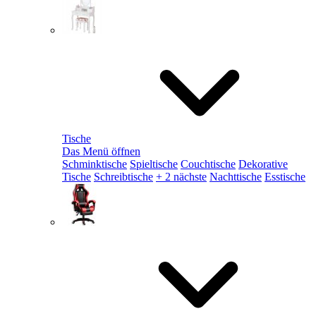
Tische
Das Menü öffnen
Schminktische
Spieltische
Couchtische
Dekorative
Tische
Schreibtische
+ 2 nächste
Nachttische
Esstische