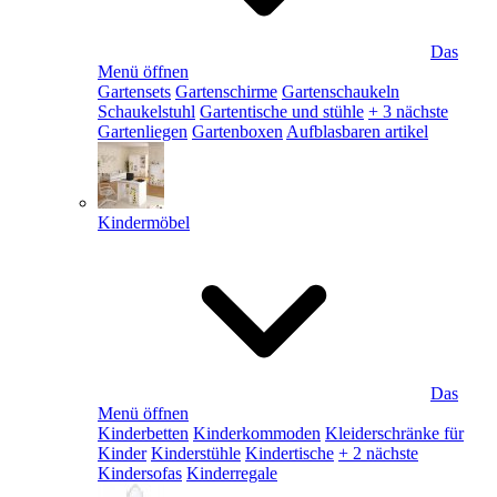
Das
Menü öffnen
Gartensets
Gartenschirme
Gartenschaukeln
Schaukelstuhl
Gartentische und stühle
+ 3 nächste
Gartenliegen
Gartenboxen
Aufblasbaren artikel
Kindermöbel
Das
Menü öffnen
Kinderbetten
Kinderkommoden
Kleiderschränke für
Kinder
Kinderstühle
Kindertische
+ 2 nächste
Kindersofas
Kinderregale