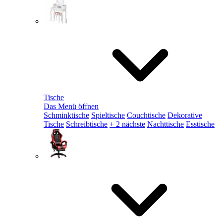
Tische
Das Menü öffnen
Schminktische
Spieltische
Couchtische
Dekorative
Tische
Schreibtische
+ 2 nächste
Nachttische
Esstische