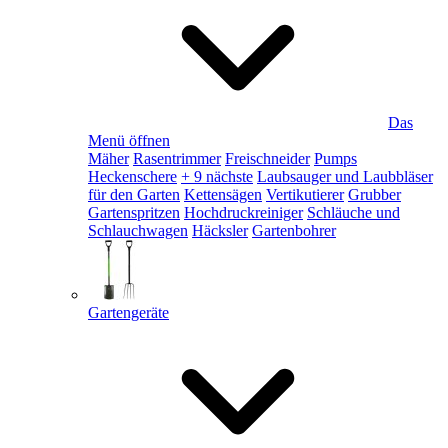
Das
Menü öffnen
Mäher
Rasentrimmer
Freischneider
Pumps
Heckenschere
+ 9 nächste
Laubsauger und Laubbläser
für den Garten
Kettensägen
Vertikutierer
Grubber
Gartenspritzen
Hochdruckreiniger
Schläuche und
Schlauchwagen
Häcksler
Gartenbohrer
Gartengeräte