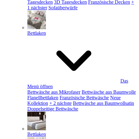
Tagesdecken
3D Tagesdecken
Französische Decken
+
1 nächster
Sofaüberwürfe
Bettlaken
Das
Menü öffnen
Bettwäsche aus Mikrofaser
Bettwäsche aus Baumwolle
Flanellbettlaken
Französische Bettwäsche
Neue
Kollektion
+ 2 nächste
Bettwäsche aus Baumwollsatin
Doppelseitige Bettwäsche
Bettlaken