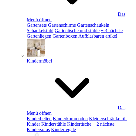
Das
Menü öffnen
Gartensets
Gartenschirme
Gartenschaukeln
Schaukelstuhl
Gartentische und stühle
+ 3 nächste
Gartenliegen
Gartenboxen
Aufblasbaren artikel
Kindermöbel
Das
Menü öffnen
Kinderbetten
Kinderkommoden
Kleiderschränke für
Kinder
Kinderstühle
Kindertische
+ 2 nächste
Kindersofas
Kinderregale