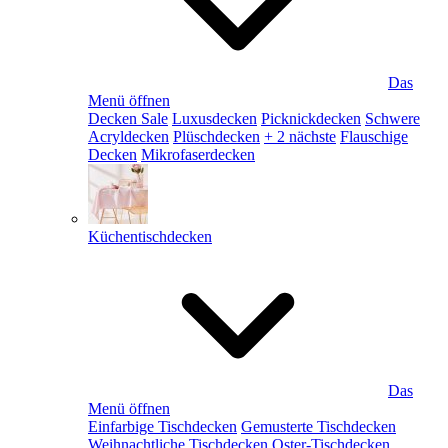
Das
Menü öffnen
Decken Sale
Luxusdecken
Picknickdecken
Schwere
Acryldecken
Plüschdecken
+ 2 nächste
Flauschige
Decken
Mikrofaserdecken
Küchentischdecken
Das
Menü öffnen
Einfarbige Tischdecken
Gemusterte Tischdecken
Weihnachtliche Tischdecken
Oster-Tischdecken