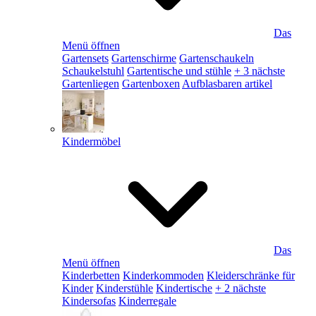
Das
Menü öffnen
Gartensets
Gartenschirme
Gartenschaukeln
Schaukelstuhl
Gartentische und stühle
+ 3 nächste
Gartenliegen
Gartenboxen
Aufblasbaren artikel
Kindermöbel
Das
Menü öffnen
Kinderbetten
Kinderkommoden
Kleiderschränke für
Kinder
Kinderstühle
Kindertische
+ 2 nächste
Kindersofas
Kinderregale