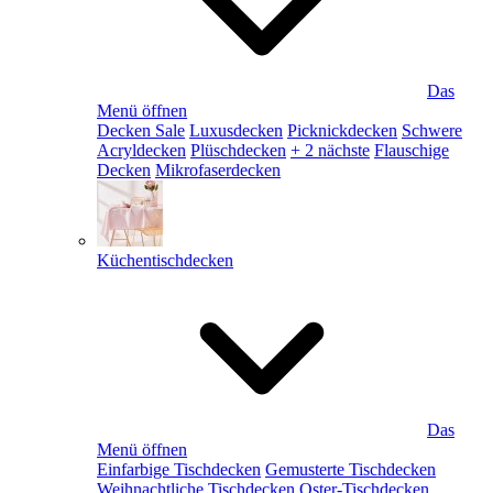
Das
Menü öffnen
Decken Sale
Luxusdecken
Picknickdecken
Schwere
Acryldecken
Plüschdecken
+ 2 nächste
Flauschige
Decken
Mikrofaserdecken
Küchentischdecken
Das
Menü öffnen
Einfarbige Tischdecken
Gemusterte Tischdecken
Weihnachtliche Tischdecken
Oster-Tischdecken