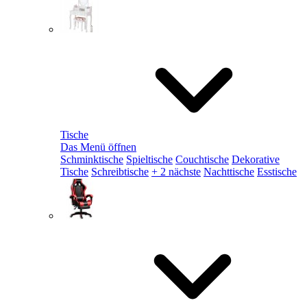
Tische
Das Menü öffnen
Schminktische
Spieltische
Couchtische
Dekorative
Tische
Schreibtische
+ 2 nächste
Nachttische
Esstische