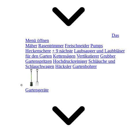
Das
Menü öffnen
Mäher
Rasentrimmer
Freischneider
Pumps
Heckenschere
+ 9 nächste
Laubsauger und Laubbläser
für den Garten
Kettensägen
Vertikutierer
Grubber
Gartenspritzen
Hochdruckreiniger
Schläuche und
Schlauchwagen
Häcksler
Gartenbohrer
Gartengeräte