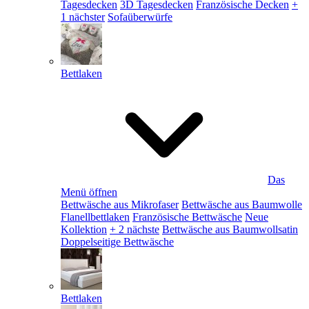
Tagesdecken
3D Tagesdecken
Französische Decken
+
1 nächster
Sofaüberwürfe
Bettlaken
Das
Menü öffnen
Bettwäsche aus Mikrofaser
Bettwäsche aus Baumwolle
Flanellbettlaken
Französische Bettwäsche
Neue
Kollektion
+ 2 nächste
Bettwäsche aus Baumwollsatin
Doppelseitige Bettwäsche
Bettlaken