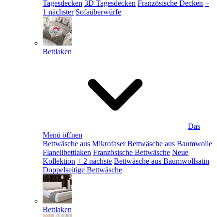
Tagesdecken
3D Tagesdecken
Französische Decken
+
1 nächster
Sofaüberwürfe
Bettlaken
Das
Menü öffnen
Bettwäsche aus Mikrofaser
Bettwäsche aus Baumwolle
Flanellbettlaken
Französische Bettwäsche
Neue
Kollektion
+ 2 nächste
Bettwäsche aus Baumwollsatin
Doppelseitige Bettwäsche
Bettlaken