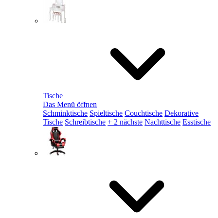
Tische
Das Menü öffnen
Schminktische
Spieltische
Couchtische
Dekorative
Tische
Schreibtische
+ 2 nächste
Nachttische
Esstische