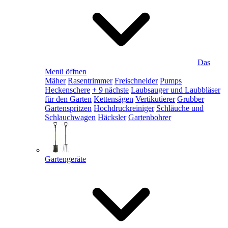
Das
Menü öffnen
Mäher
Rasentrimmer
Freischneider
Pumps
Heckenschere
+ 9 nächste
Laubsauger und Laubbläser
für den Garten
Kettensägen
Vertikutierer
Grubber
Gartenspritzen
Hochdruckreiniger
Schläuche und
Schlauchwagen
Häcksler
Gartenbohrer
Gartengeräte