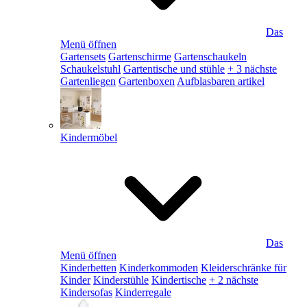
Das
Menü öffnen
Gartensets
Gartenschirme
Gartenschaukeln
Schaukelstuhl
Gartentische und stühle
+ 3 nächste
Gartenliegen
Gartenboxen
Aufblasbaren artikel
Kindermöbel
Das
Menü öffnen
Kinderbetten
Kinderkommoden
Kleiderschränke für
Kinder
Kinderstühle
Kindertische
+ 2 nächste
Kindersofas
Kinderregale