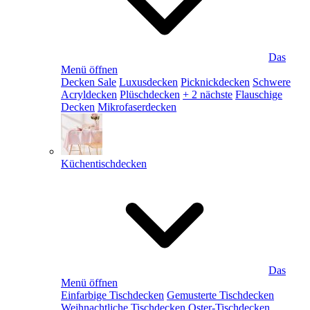
Das
Menü öffnen
Decken Sale
Luxusdecken
Picknickdecken
Schwere
Acryldecken
Plüschdecken
+ 2 nächste
Flauschige
Decken
Mikrofaserdecken
Küchentischdecken
Das
Menü öffnen
Einfarbige Tischdecken
Gemusterte Tischdecken
Weihnachtliche Tischdecken
Oster-Tischdecken