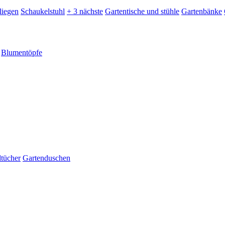
liegen
Schaukelstuhl
+ 3 nächste
Gartentische und stühle
Gartenbänke
Blumentöpfe
dtücher
Gartenduschen