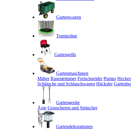
Gartenwagen
Trampoline
Gartengrills
Gartenmaschinen
Mäher
Rasentrimmer
Freischneider
Pumps
Hecken
Schläuche und Schlauchwagen
Häcksler
Gartenbo
Gartengeräte
Äxte
Grasscheren und Sträucher
Gartendekorationen