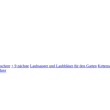
schere
+ 9 nächste
Laubsauger und Laubbläser für den Garten
Kettens
hrer