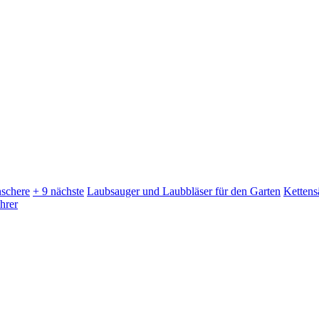
schere
+ 9 nächste
Laubsauger und Laubbläser für den Garten
Kettens
hrer