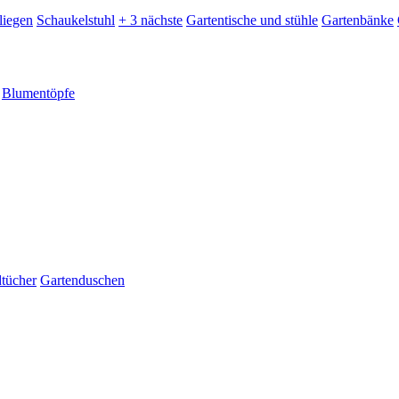
liegen
Schaukelstuhl
+ 3 nächste
Gartentische und stühle
Gartenbänke
Blumentöpfe
dtücher
Gartenduschen