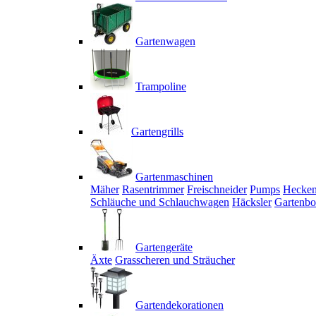
Gartenwagen
Trampoline
Gartengrills
Gartenmaschinen
Mäher
Rasentrimmer
Freischneider
Pumps
Hecken
Schläuche und Schlauchwagen
Häcksler
Gartenbo
Gartengeräte
Äxte
Grasscheren und Sträucher
Gartendekorationen