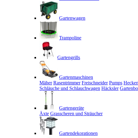
Gartenwagen
Trampoline
Gartengrills
Gartenmaschinen
Mäher
Rasentrimmer
Freischneider
Pumps
Hecken
Schläuche und Schlauchwagen
Häcksler
Gartenbo
Gartengeräte
Äxte
Grasscheren und Sträucher
Gartendekorationen