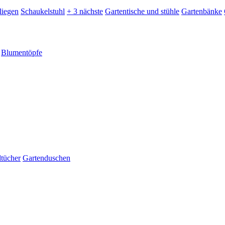
liegen
Schaukelstuhl
+ 3 nächste
Gartentische und stühle
Gartenbänke
Blumentöpfe
dtücher
Gartenduschen