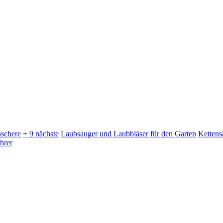
schere
+ 9 nächste
Laubsauger und Laubbläser für den Garten
Kettens
hrer