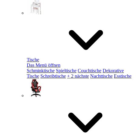
Tische
Das Menü öffnen
Schminktische
Spieltische
Couchtische
Dekorative
Tische
Schreibtische
+ 2 nächste
Nachttische
Esstische