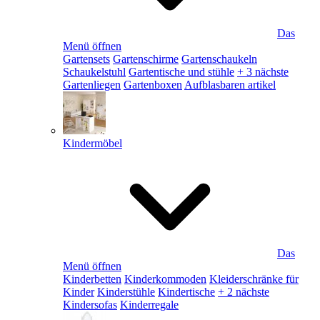
Das
Menü öffnen
Gartensets
Gartenschirme
Gartenschaukeln
Schaukelstuhl
Gartentische und stühle
+ 3 nächste
Gartenliegen
Gartenboxen
Aufblasbaren artikel
Kindermöbel
Das
Menü öffnen
Kinderbetten
Kinderkommoden
Kleiderschränke für
Kinder
Kinderstühle
Kindertische
+ 2 nächste
Kindersofas
Kinderregale