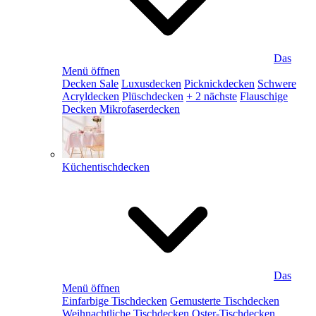
Das
Menü öffnen
Decken Sale
Luxusdecken
Picknickdecken
Schwere
Acryldecken
Plüschdecken
+ 2 nächste
Flauschige
Decken
Mikrofaserdecken
Küchentischdecken
Das
Menü öffnen
Einfarbige Tischdecken
Gemusterte Tischdecken
Weihnachtliche Tischdecken
Oster-Tischdecken