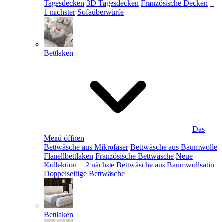
Tagesdecken
3D Tagesdecken
Französische Decken
+
1 nächster
Sofaüberwürfe
Bettlaken
Das
Menü öffnen
Bettwäsche aus Mikrofaser
Bettwäsche aus Baumwolle
Flanellbettlaken
Französische Bettwäsche
Neue
Kollektion
+ 2 nächste
Bettwäsche aus Baumwollsatin
Doppelseitige Bettwäsche
Bettlaken