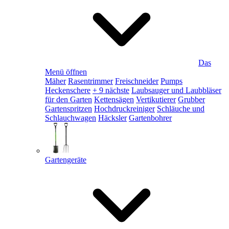
Das
Menü öffnen
Mäher
Rasentrimmer
Freischneider
Pumps
Heckenschere
+ 9 nächste
Laubsauger und Laubbläser
für den Garten
Kettensägen
Vertikutierer
Grubber
Gartenspritzen
Hochdruckreiniger
Schläuche und
Schlauchwagen
Häcksler
Gartenbohrer
Gartengeräte