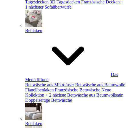
Tagesdecken
3D Tagesdecken
Französische Decken
+
1 nächster
Sofaüberwürfe
Bettlaken
Das
Menü öffnen
Bettwäsche aus Mikrofaser
Bettwäsche aus Baumwolle
Flanellbettlaken
Französische Bettwäsche
Neue
Kollektion
+ 2 nächste
Bettwäsche aus Baumwollsatin
Doppelseitige Bettwäsche
Bettlaken