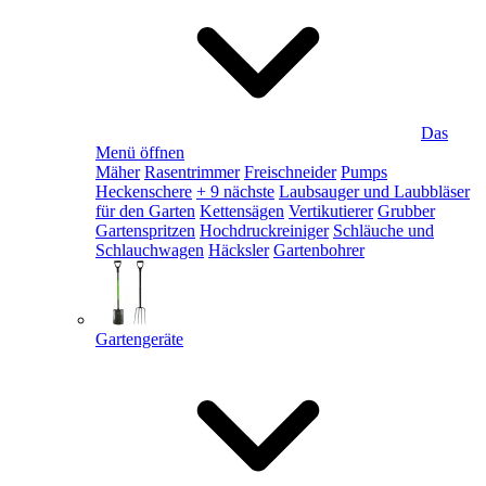
Das
Menü öffnen
Mäher
Rasentrimmer
Freischneider
Pumps
Heckenschere
+ 9 nächste
Laubsauger und Laubbläser
für den Garten
Kettensägen
Vertikutierer
Grubber
Gartenspritzen
Hochdruckreiniger
Schläuche und
Schlauchwagen
Häcksler
Gartenbohrer
Gartengeräte