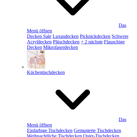
Das
Menü öffnen
Decken Sale
Luxusdecken
Picknickdecken
Schwere
Acryldecken
Plüschdecken
+ 2 nächste
Flauschige
Decken
Mikrofaserdecken
Küchentischdecken
Das
Menü öffnen
Einfarbige Tischdecken
Gemusterte Tischdecken
Weihnachtliche Tischdecken
Oster-Tischdecken