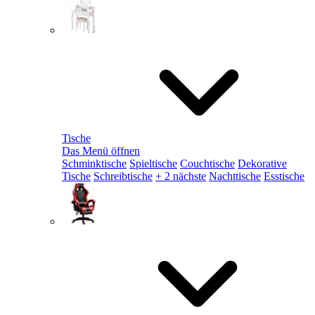
Tische
Das Menü öffnen
Schminktische
Spieltische
Couchtische
Dekorative
Tische
Schreibtische
+ 2 nächste
Nachttische
Esstische