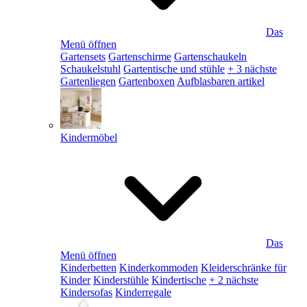
Das
Menü öffnen
Gartensets
Gartenschirme
Gartenschaukeln
Schaukelstuhl
Gartentische und stühle
+ 3 nächste
Gartenliegen
Gartenboxen
Aufblasbaren artikel
Kindermöbel
Das
Menü öffnen
Kinderbetten
Kinderkommoden
Kleiderschränke für
Kinder
Kinderstühle
Kindertische
+ 2 nächste
Kindersofas
Kinderregale