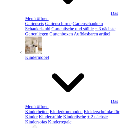
Das
Menü öffnen
Gartensets
Gartenschirme
Gartenschaukeln
Schaukelstuhl
Gartentische und stühle
+ 3 nächste
Gartenliegen
Gartenboxen
Aufblasbaren artikel
Kindermöbel
Das
Menü öffnen
Kinderbetten
Kinderkommoden
Kleiderschränke für
Kinder
Kinderstühle
Kindertische
+ 2 nächste
Kindersofas
Kinderregale