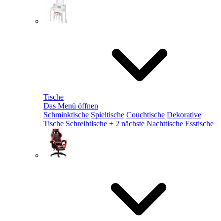
Tische
Das Menü öffnen
Schminktische
Spieltische
Couchtische
Dekorative
Tische
Schreibtische
+ 2 nächste
Nachttische
Esstische