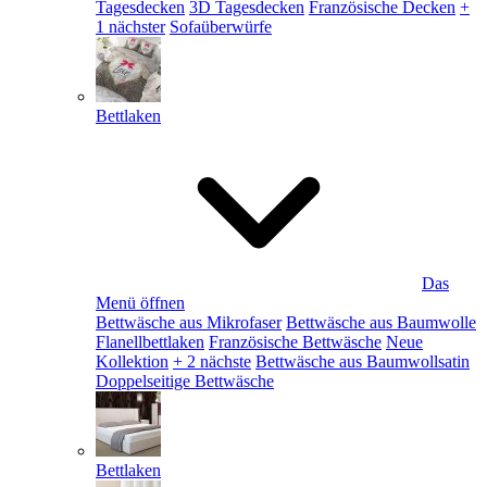
Tagesdecken
3D Tagesdecken
Französische Decken
+
1 nächster
Sofaüberwürfe
Bettlaken
Das
Menü öffnen
Bettwäsche aus Mikrofaser
Bettwäsche aus Baumwolle
Flanellbettlaken
Französische Bettwäsche
Neue
Kollektion
+ 2 nächste
Bettwäsche aus Baumwollsatin
Doppelseitige Bettwäsche
Bettlaken