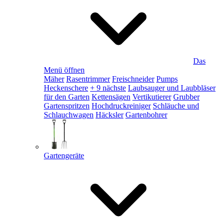
Das
Menü öffnen
Mäher
Rasentrimmer
Freischneider
Pumps
Heckenschere
+ 9 nächste
Laubsauger und Laubbläser
für den Garten
Kettensägen
Vertikutierer
Grubber
Gartenspritzen
Hochdruckreiniger
Schläuche und
Schlauchwagen
Häcksler
Gartenbohrer
Gartengeräte