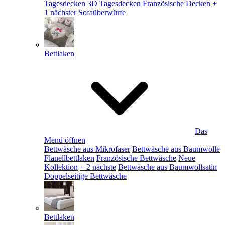
Tagesdecken
3D Tagesdecken
Französische Decken
+
1 nächster
Sofaüberwürfe
Bettlaken
Das
Menü öffnen
Bettwäsche aus Mikrofaser
Bettwäsche aus Baumwolle
Flanellbettlaken
Französische Bettwäsche
Neue
Kollektion
+ 2 nächste
Bettwäsche aus Baumwollsatin
Doppelseitige Bettwäsche
Bettlaken