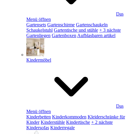
Das
Menü öffnen
Gartensets
Gartenschirme
Gartenschaukeln
Schaukelstuhl
Gartentische und stühle
+ 3 nächste
Gartenliegen
Gartenboxen
Aufblasbaren artikel
Kindermöbel
Das
Menü öffnen
Kinderbetten
Kinderkommoden
Kleiderschränke für
Kinder
Kinderstühle
Kindertische
+ 2 nächste
Kindersofas
Kinderregale