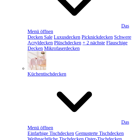
Das
Menü öffnen
Decken Sale
Luxusdecken
Picknickdecken
Schwere
Acryldecken
Plüschdecken
+ 2 nächste
Flauschige
Decken
Mikrofaserdecken
Küchentischdecken
Das
Menü öffnen
Einfarbige Tischdecken
Gemusterte Tischdecken
Weihnachtliche Tischdecken
Oster-Tischdecken