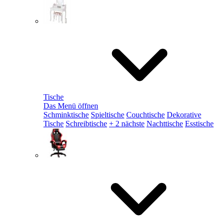
Tische
Das Menü öffnen
Schminktische
Spieltische
Couchtische
Dekorative
Tische
Schreibtische
+ 2 nächste
Nachttische
Esstische