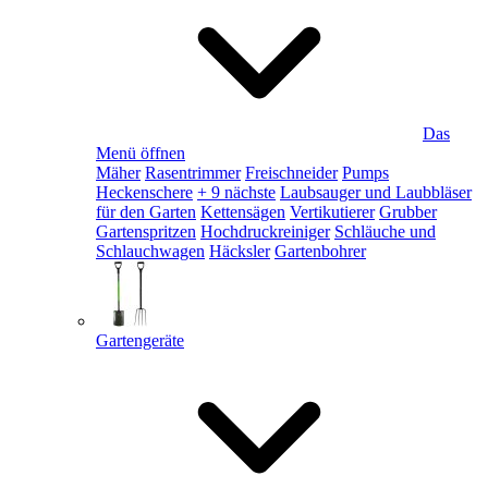
Das
Menü öffnen
Mäher
Rasentrimmer
Freischneider
Pumps
Heckenschere
+ 9 nächste
Laubsauger und Laubbläser
für den Garten
Kettensägen
Vertikutierer
Grubber
Gartenspritzen
Hochdruckreiniger
Schläuche und
Schlauchwagen
Häcksler
Gartenbohrer
Gartengeräte