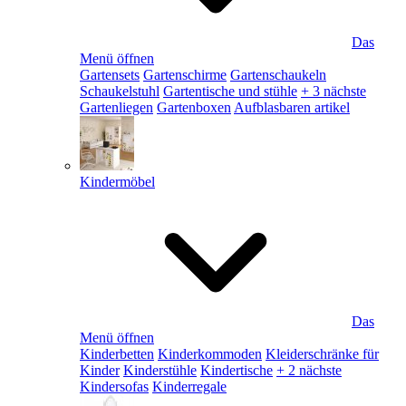
Das
Menü öffnen
Gartensets
Gartenschirme
Gartenschaukeln
Schaukelstuhl
Gartentische und stühle
+ 3 nächste
Gartenliegen
Gartenboxen
Aufblasbaren artikel
Kindermöbel
Das
Menü öffnen
Kinderbetten
Kinderkommoden
Kleiderschränke für
Kinder
Kinderstühle
Kindertische
+ 2 nächste
Kindersofas
Kinderregale