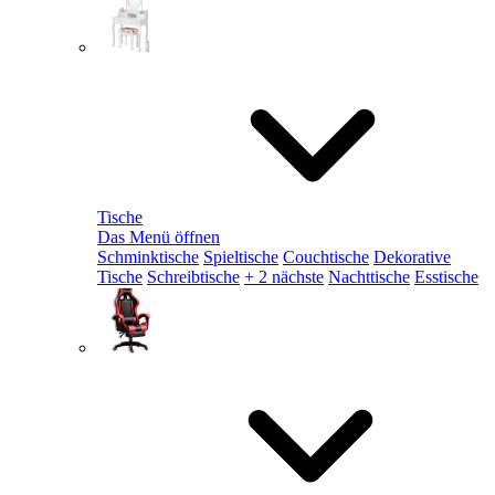
Tische
Das Menü öffnen
Schminktische
Spieltische
Couchtische
Dekorative
Tische
Schreibtische
+ 2 nächste
Nachttische
Esstische