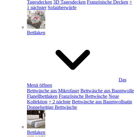
Tagesdecken
3D Tagesdecken
Französische Decken
+
1 nächster
Sofaüberwürfe
Bettlaken
Das
Menü öffnen
Bettwäsche aus Mikrofaser
Bettwäsche aus Baumwolle
Flanellbettlaken
Französische Bettwäsche
Neue
Kollektion
+ 2 nächste
Bettwäsche aus Baumwollsatin
Doppelseitige Bettwäsche
Bettlaken