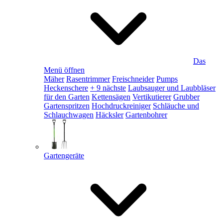
Das
Menü öffnen
Mäher
Rasentrimmer
Freischneider
Pumps
Heckenschere
+ 9 nächste
Laubsauger und Laubbläser
für den Garten
Kettensägen
Vertikutierer
Grubber
Gartenspritzen
Hochdruckreiniger
Schläuche und
Schlauchwagen
Häcksler
Gartenbohrer
Gartengeräte