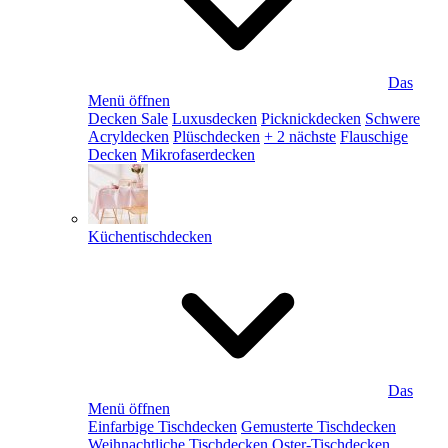
Das
Menü öffnen
Decken Sale
Luxusdecken
Picknickdecken
Schwere
Acryldecken
Plüschdecken
+ 2 nächste
Flauschige
Decken
Mikrofaserdecken
Küchentischdecken
Das
Menü öffnen
Einfarbige Tischdecken
Gemusterte Tischdecken
Weihnachtliche Tischdecken
Oster-Tischdecken