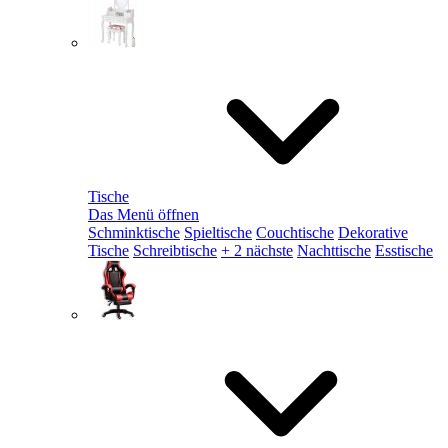
Tische
Das Menü öffnen
Schminktische
Spieltische
Couchtische
Dekorative
Tische
Schreibtische
+ 2 nächste
Nachttische
Esstische