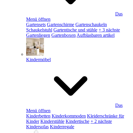
Das
Menü öffnen
Gartensets
Gartenschirme
Gartenschaukeln
Schaukelstuhl
Gartentische und stühle
+ 3 nächste
Gartenliegen
Gartenboxen
Aufblasbaren artikel
Kindermöbel
Das
Menü öffnen
Kinderbetten
Kinderkommoden
Kleiderschränke für
Kinder
Kinderstühle
Kindertische
+ 2 nächste
Kindersofas
Kinderregale