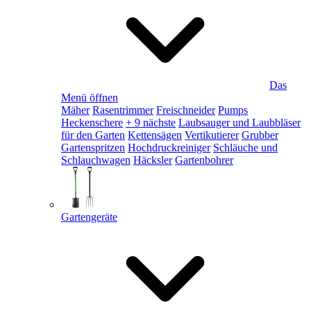
Das
Menü öffnen
Mäher
Rasentrimmer
Freischneider
Pumps
Heckenschere
+ 9 nächste
Laubsauger und Laubbläser
für den Garten
Kettensägen
Vertikutierer
Grubber
Gartenspritzen
Hochdruckreiniger
Schläuche und
Schlauchwagen
Häcksler
Gartenbohrer
Gartengeräte