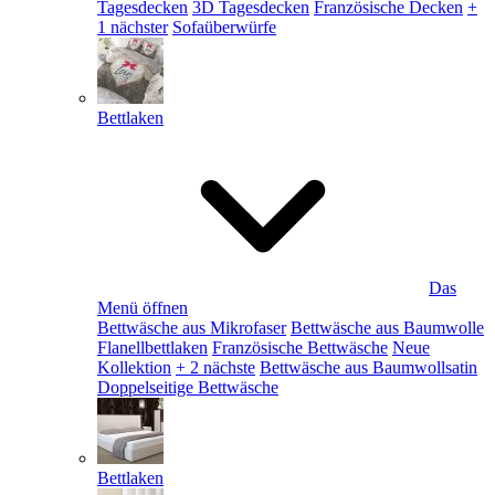
Tagesdecken
3D Tagesdecken
Französische Decken
+
1 nächster
Sofaüberwürfe
Bettlaken
Das
Menü öffnen
Bettwäsche aus Mikrofaser
Bettwäsche aus Baumwolle
Flanellbettlaken
Französische Bettwäsche
Neue
Kollektion
+ 2 nächste
Bettwäsche aus Baumwollsatin
Doppelseitige Bettwäsche
Bettlaken