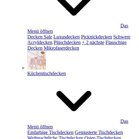
Das
Menü öffnen
Decken Sale
Luxusdecken
Picknickdecken
Schwere
Acryldecken
Plüschdecken
+ 2 nächste
Flauschige
Decken
Mikrofaserdecken
Küchentischdecken
Das
Menü öffnen
Einfarbige Tischdecken
Gemusterte Tischdecken
Weihnachtliche Tischdecken
Oster-Tischdecken