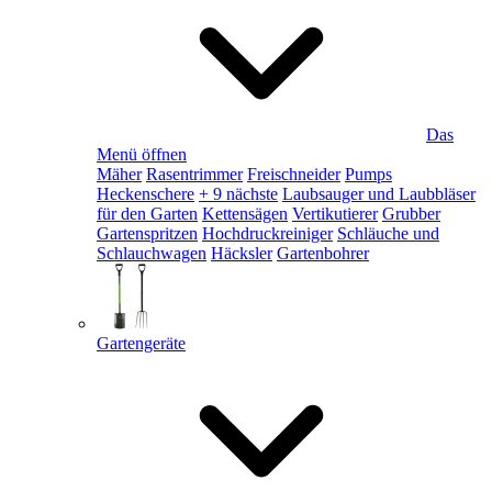
Das
Menü öffnen
Mäher
Rasentrimmer
Freischneider
Pumps
Heckenschere
+ 9 nächste
Laubsauger und Laubbläser
für den Garten
Kettensägen
Vertikutierer
Grubber
Gartenspritzen
Hochdruckreiniger
Schläuche und
Schlauchwagen
Häcksler
Gartenbohrer
Gartengeräte