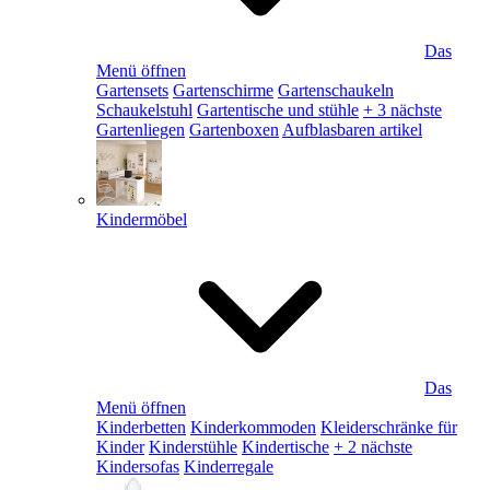
Das
Menü öffnen
Gartensets
Gartenschirme
Gartenschaukeln
Schaukelstuhl
Gartentische und stühle
+ 3 nächste
Gartenliegen
Gartenboxen
Aufblasbaren artikel
Kindermöbel
Das
Menü öffnen
Kinderbetten
Kinderkommoden
Kleiderschränke für
Kinder
Kinderstühle
Kindertische
+ 2 nächste
Kindersofas
Kinderregale