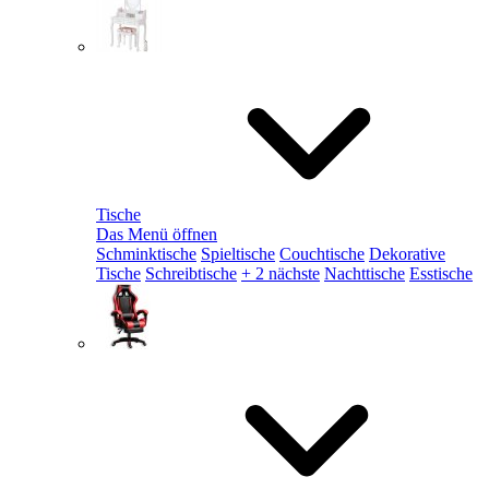
Tische
Das Menü öffnen
Schminktische
Spieltische
Couchtische
Dekorative
Tische
Schreibtische
+ 2 nächste
Nachttische
Esstische