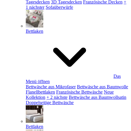
Tagesdecken
3D Tagesdecken
Französische Decken
+
1 nächster
Sofaüberwürfe
Bettlaken
Das
Menü öffnen
Bettwäsche aus Mikrofaser
Bettwäsche aus Baumwolle
Flanellbettlaken
Französische Bettwäsche
Neue
Kollektion
+ 2 nächste
Bettwäsche aus Baumwollsatin
Doppelseitige Bettwäsche
Bettlaken