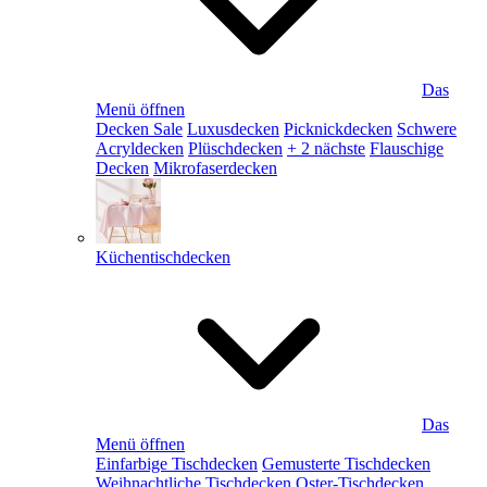
Das
Menü öffnen
Decken Sale
Luxusdecken
Picknickdecken
Schwere
Acryldecken
Plüschdecken
+ 2 nächste
Flauschige
Decken
Mikrofaserdecken
Küchentischdecken
Das
Menü öffnen
Einfarbige Tischdecken
Gemusterte Tischdecken
Weihnachtliche Tischdecken
Oster-Tischdecken