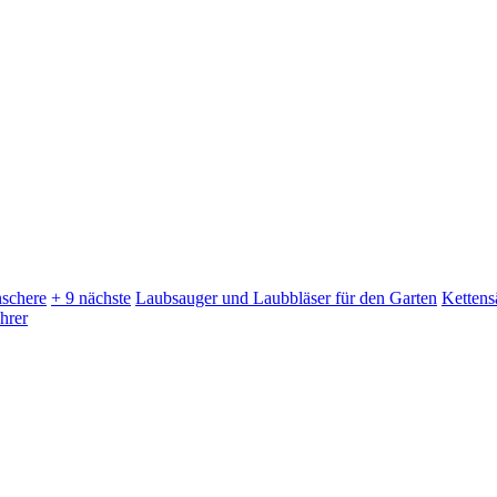
schere
+ 9 nächste
Laubsauger und Laubbläser für den Garten
Kettens
hrer