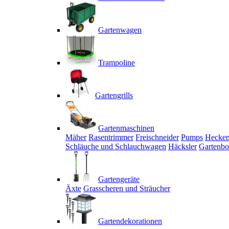
Gartenwagen
Trampoline
Gartengrills
Gartenmaschinen
Mäher
Rasentrimmer
Freischneider
Pumps
Hecken
Schläuche und Schlauchwagen
Häcksler
Gartenbo
Gartengeräte
Äxte
Grasscheren und Sträucher
Gartendekorationen