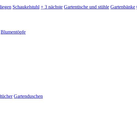
liegen
Schaukelstuhl
+ 3 nächste
Gartentische und stühle
Gartenbänke
Blumentöpfe
dtücher
Gartenduschen