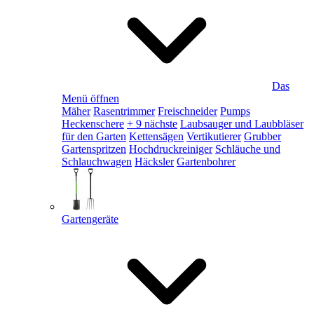
Das
Menü öffnen
Mäher
Rasentrimmer
Freischneider
Pumps
Heckenschere
+ 9 nächste
Laubsauger und Laubbläser
für den Garten
Kettensägen
Vertikutierer
Grubber
Gartenspritzen
Hochdruckreiniger
Schläuche und
Schlauchwagen
Häcksler
Gartenbohrer
Gartengeräte