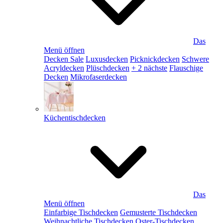
Das
Menü öffnen
Decken Sale
Luxusdecken
Picknickdecken
Schwere
Acryldecken
Plüschdecken
+ 2 nächste
Flauschige
Decken
Mikrofaserdecken
Küchentischdecken
Das
Menü öffnen
Einfarbige Tischdecken
Gemusterte Tischdecken
Weihnachtliche Tischdecken
Oster-Tischdecken