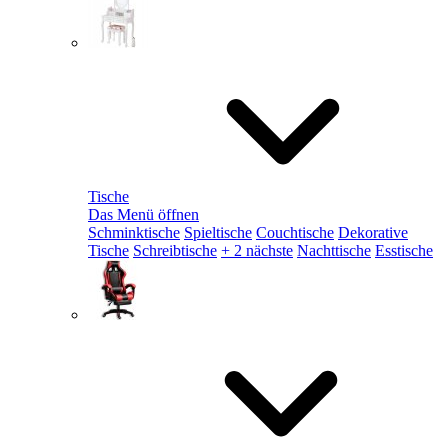
Tische
Das Menü öffnen
Schminktische
Spieltische
Couchtische
Dekorative
Tische
Schreibtische
+ 2 nächste
Nachttische
Esstische