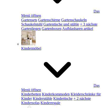
Das
Menü öffnen
Gartensets
Gartenschirme
Gartenschaukeln
Schaukelstuhl
Gartentische und stühle
+ 3 nächste
Gartenliegen
Gartenboxen
Aufblasbaren artikel
Kindermöbel
Das
Menü öffnen
Kinderbetten
Kinderkommoden
Kleiderschränke für
Kinder
Kinderstühle
Kindertische
+ 2 nächste
Kindersofas
Kinderregale