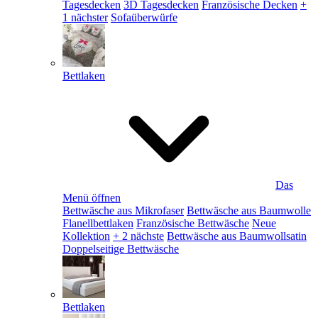
Tagesdecken
3D Tagesdecken
Französische Decken
+
1 nächster
Sofaüberwürfe
Bettlaken
Das
Menü öffnen
Bettwäsche aus Mikrofaser
Bettwäsche aus Baumwolle
Flanellbettlaken
Französische Bettwäsche
Neue
Kollektion
+ 2 nächste
Bettwäsche aus Baumwollsatin
Doppelseitige Bettwäsche
Bettlaken