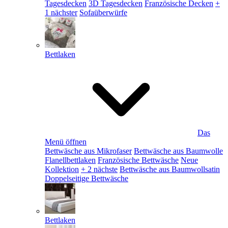
Tagesdecken
3D Tagesdecken
Französische Decken
+
1 nächster
Sofaüberwürfe
Bettlaken
Das
Menü öffnen
Bettwäsche aus Mikrofaser
Bettwäsche aus Baumwolle
Flanellbettlaken
Französische Bettwäsche
Neue
Kollektion
+ 2 nächste
Bettwäsche aus Baumwollsatin
Doppelseitige Bettwäsche
Bettlaken