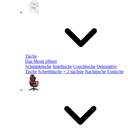
Tische
Das Menü öffnen
Schminktische
Spieltische
Couchtische
Dekorative
Tische
Schreibtische
+ 2 nächste
Nachttische
Esstische