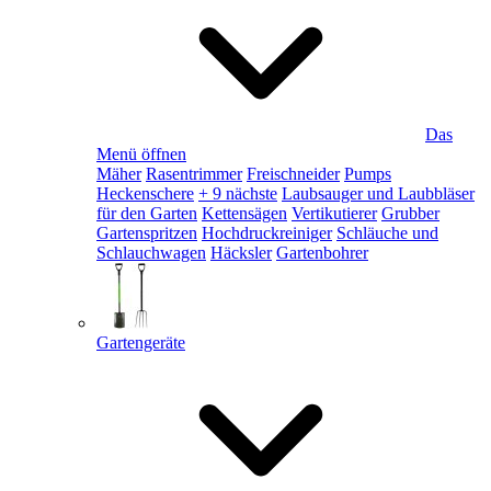
Das
Menü öffnen
Mäher
Rasentrimmer
Freischneider
Pumps
Heckenschere
+ 9 nächste
Laubsauger und Laubbläser
für den Garten
Kettensägen
Vertikutierer
Grubber
Gartenspritzen
Hochdruckreiniger
Schläuche und
Schlauchwagen
Häcksler
Gartenbohrer
Gartengeräte