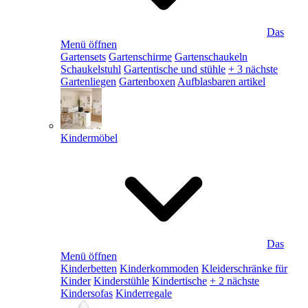
Das
Menü öffnen
Gartensets
Gartenschirme
Gartenschaukeln
Schaukelstuhl
Gartentische und stühle
+ 3 nächste
Gartenliegen
Gartenboxen
Aufblasbaren artikel
Kindermöbel
Das
Menü öffnen
Kinderbetten
Kinderkommoden
Kleiderschränke für
Kinder
Kinderstühle
Kindertische
+ 2 nächste
Kindersofas
Kinderregale