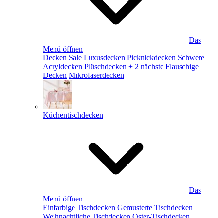
Das
Menü öffnen
Decken Sale
Luxusdecken
Picknickdecken
Schwere
Acryldecken
Plüschdecken
+ 2 nächste
Flauschige
Decken
Mikrofaserdecken
Küchentischdecken
Das
Menü öffnen
Einfarbige Tischdecken
Gemusterte Tischdecken
Weihnachtliche Tischdecken
Oster-Tischdecken