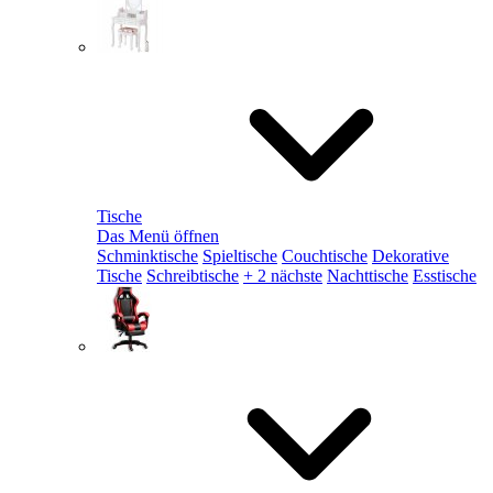
Tische
Das Menü öffnen
Schminktische
Spieltische
Couchtische
Dekorative
Tische
Schreibtische
+ 2 nächste
Nachttische
Esstische