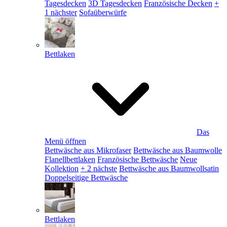
Tagesdecken
3D Tagesdecken
Französische Decken
+
1 nächster
Sofaüberwürfe
Bettlaken
Das
Menü öffnen
Bettwäsche aus Mikrofaser
Bettwäsche aus Baumwolle
Flanellbettlaken
Französische Bettwäsche
Neue
Kollektion
+ 2 nächste
Bettwäsche aus Baumwollsatin
Doppelseitige Bettwäsche
Bettlaken