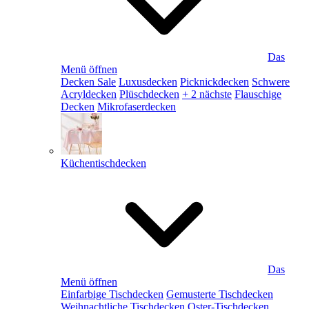
Das
Menü öffnen
Decken Sale
Luxusdecken
Picknickdecken
Schwere
Acryldecken
Plüschdecken
+ 2 nächste
Flauschige
Decken
Mikrofaserdecken
Küchentischdecken
Das
Menü öffnen
Einfarbige Tischdecken
Gemusterte Tischdecken
Weihnachtliche Tischdecken
Oster-Tischdecken