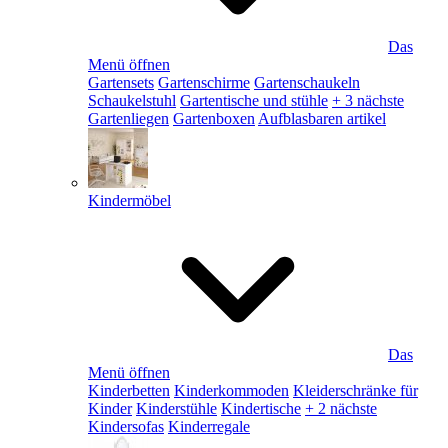
Das
Menü öffnen
Gartensets
Gartenschirme
Gartenschaukeln
Schaukelstuhl
Gartentische und stühle
+ 3 nächste
Gartenliegen
Gartenboxen
Aufblasbaren artikel
Kindermöbel
Das
Menü öffnen
Kinderbetten
Kinderkommoden
Kleiderschränke für
Kinder
Kinderstühle
Kindertische
+ 2 nächste
Kindersofas
Kinderregale