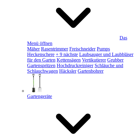
Das
Menü öffnen
Mäher
Rasentrimmer
Freischneider
Pumps
Heckenschere
+ 9 nächste
Laubsauger und Laubbläser
für den Garten
Kettensägen
Vertikutierer
Grubber
Gartenspritzen
Hochdruckreiniger
Schläuche und
Schlauchwagen
Häcksler
Gartenbohrer
Gartengeräte