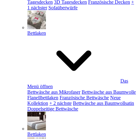
Tagesdecken
3D Tagesdecken
Französische Decken
+
1 nächster
Sofaüberwürfe
Bettlaken
Das
Menü öffnen
Bettwäsche aus Mikrofaser
Bettwäsche aus Baumwolle
Flanellbettlaken
Französische Bettwäsche
Neue
Kollektion
+ 2 nächste
Bettwäsche aus Baumwollsatin
Doppelseitige Bettwäsche
Bettlaken