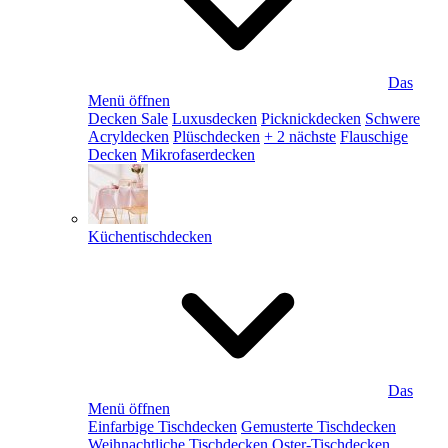
Das
Menü öffnen
Decken Sale
Luxusdecken
Picknickdecken
Schwere
Acryldecken
Plüschdecken
+ 2 nächste
Flauschige
Decken
Mikrofaserdecken
Küchentischdecken
Das
Menü öffnen
Einfarbige Tischdecken
Gemusterte Tischdecken
Weihnachtliche Tischdecken
Oster-Tischdecken