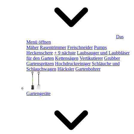
Das
Menü öffnen
Mäher
Rasentrimmer
Freischneider
Pumps
Heckenschere
+ 9 nächste
Laubsauger und Laubbläser
für den Garten
Kettensägen
Vertikutierer
Grubber
Gartenspritzen
Hochdruckreiniger
Schläuche und
Schlauchwagen
Häcksler
Gartenbohrer
Gartengeräte