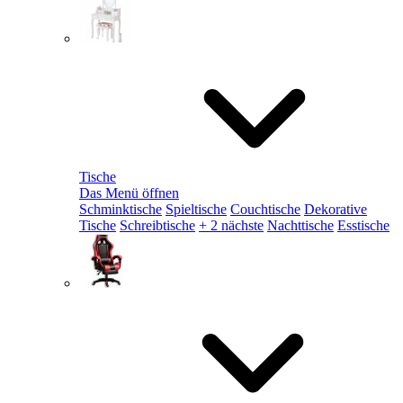
Tische
Das Menü öffnen
Schminktische
Spieltische
Couchtische
Dekorative
Tische
Schreibtische
+ 2 nächste
Nachttische
Esstische