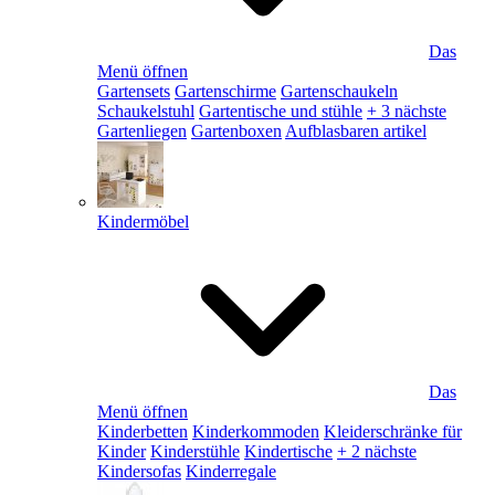
Das
Menü öffnen
Gartensets
Gartenschirme
Gartenschaukeln
Schaukelstuhl
Gartentische und stühle
+ 3 nächste
Gartenliegen
Gartenboxen
Aufblasbaren artikel
Kindermöbel
Das
Menü öffnen
Kinderbetten
Kinderkommoden
Kleiderschränke für
Kinder
Kinderstühle
Kindertische
+ 2 nächste
Kindersofas
Kinderregale