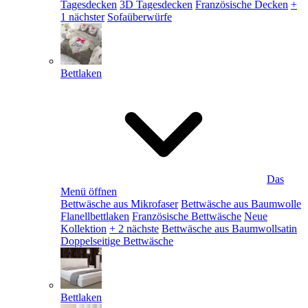
Tagesdecken
3D Tagesdecken
Französische Decken
+
1 nächster
Sofaüberwürfe
Bettlaken
Das
Menü öffnen
Bettwäsche aus Mikrofaser
Bettwäsche aus Baumwolle
Flanellbettlaken
Französische Bettwäsche
Neue
Kollektion
+ 2 nächste
Bettwäsche aus Baumwollsatin
Doppelseitige Bettwäsche
Bettlaken