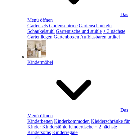
Das
Menü öffnen
Gartensets
Gartenschirme
Gartenschaukeln
Schaukelstuhl
Gartentische und stühle
+ 3 nächste
Gartenliegen
Gartenboxen
Aufblasbaren artikel
Kindermöbel
Das
Menü öffnen
Kinderbetten
Kinderkommoden
Kleiderschränke für
Kinder
Kinderstühle
Kindertische
+ 2 nächste
Kindersofas
Kinderregale