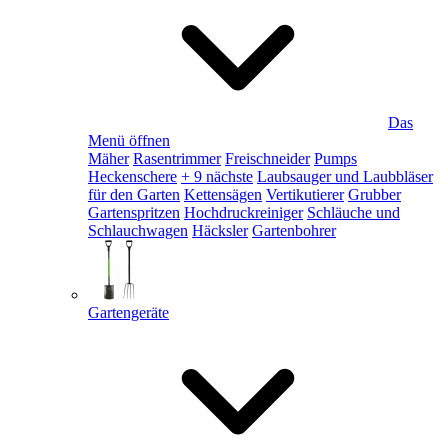
Das
Menü öffnen
Mäher
Rasentrimmer
Freischneider
Pumps
Heckenschere
+ 9 nächste
Laubsauger und Laubbläser
für den Garten
Kettensägen
Vertikutierer
Grubber
Gartenspritzen
Hochdruckreiniger
Schläuche und
Schlauchwagen
Häcksler
Gartenbohrer
Gartengeräte