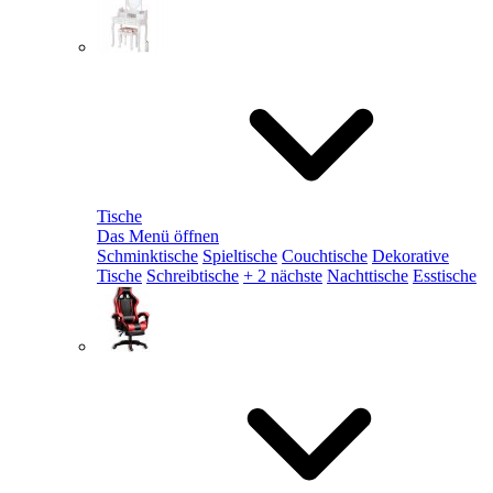
Tische
Das Menü öffnen
Schminktische
Spieltische
Couchtische
Dekorative
Tische
Schreibtische
+ 2 nächste
Nachttische
Esstische