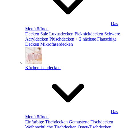
Das
Menü öffnen
Decken Sale
Luxusdecken
Picknickdecken
Schwere
Acryldecken
Plüschdecken
+ 2 nächste
Flauschige
Decken
Mikrofaserdecken
Küchentischdecken
Das
Menü öffnen
Einfarbige Tischdecken
Gemusterte Tischdecken
Weihnachtliche Tischdecken
Oster-Tischdecken