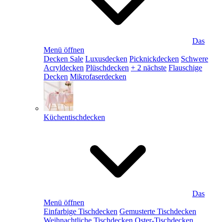
Das
Menü öffnen
Decken Sale
Luxusdecken
Picknickdecken
Schwere
Acryldecken
Plüschdecken
+ 2 nächste
Flauschige
Decken
Mikrofaserdecken
Küchentischdecken
Das
Menü öffnen
Einfarbige Tischdecken
Gemusterte Tischdecken
Weihnachtliche Tischdecken
Oster-Tischdecken