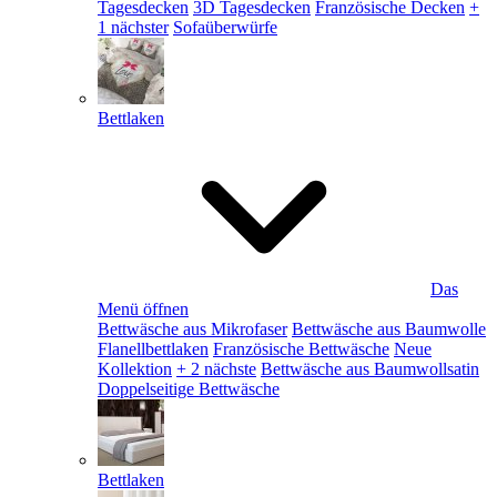
Tagesdecken
3D Tagesdecken
Französische Decken
+
1 nächster
Sofaüberwürfe
Bettlaken
Das
Menü öffnen
Bettwäsche aus Mikrofaser
Bettwäsche aus Baumwolle
Flanellbettlaken
Französische Bettwäsche
Neue
Kollektion
+ 2 nächste
Bettwäsche aus Baumwollsatin
Doppelseitige Bettwäsche
Bettlaken