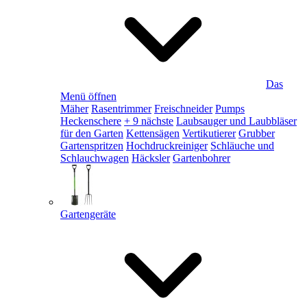
Das
Menü öffnen
Mäher
Rasentrimmer
Freischneider
Pumps
Heckenschere
+ 9 nächste
Laubsauger und Laubbläser
für den Garten
Kettensägen
Vertikutierer
Grubber
Gartenspritzen
Hochdruckreiniger
Schläuche und
Schlauchwagen
Häcksler
Gartenbohrer
Gartengeräte