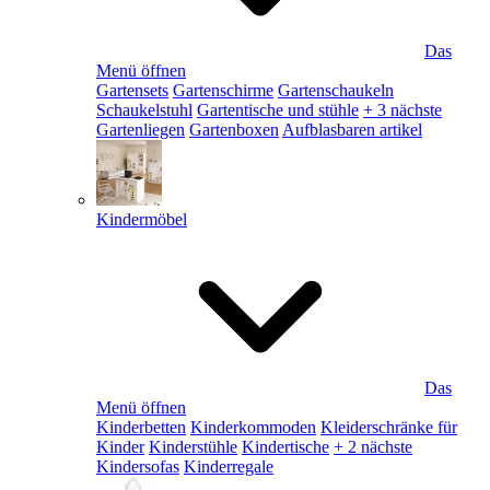
Das
Menü öffnen
Gartensets
Gartenschirme
Gartenschaukeln
Schaukelstuhl
Gartentische und stühle
+ 3 nächste
Gartenliegen
Gartenboxen
Aufblasbaren artikel
Kindermöbel
Das
Menü öffnen
Kinderbetten
Kinderkommoden
Kleiderschränke für
Kinder
Kinderstühle
Kindertische
+ 2 nächste
Kindersofas
Kinderregale