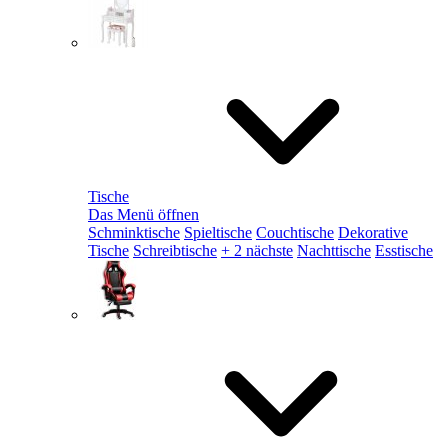
Tische
Das Menü öffnen
Schminktische
Spieltische
Couchtische
Dekorative
Tische
Schreibtische
+ 2 nächste
Nachttische
Esstische