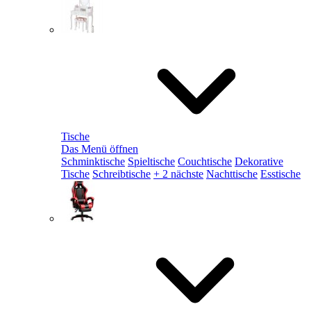
Tische
Das Menü öffnen
Schminktische
Spieltische
Couchtische
Dekorative
Tische
Schreibtische
+ 2 nächste
Nachttische
Esstische