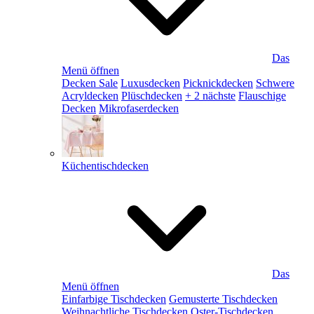
Das
Menü öffnen
Decken Sale
Luxusdecken
Picknickdecken
Schwere
Acryldecken
Plüschdecken
+ 2 nächste
Flauschige
Decken
Mikrofaserdecken
Küchentischdecken
Das
Menü öffnen
Einfarbige Tischdecken
Gemusterte Tischdecken
Weihnachtliche Tischdecken
Oster-Tischdecken