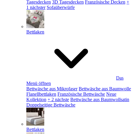
Tagesdecken
3D Tagesdecken
Französische Decken
+
1 nächster
Sofaüberwürfe
Bettlaken
Das
Menü öffnen
Bettwäsche aus Mikrofaser
Bettwäsche aus Baumwolle
Flanellbettlaken
Französische Bettwäsche
Neue
Kollektion
+ 2 nächste
Bettwäsche aus Baumwollsatin
Doppelseitige Bettwäsche
Bettlaken