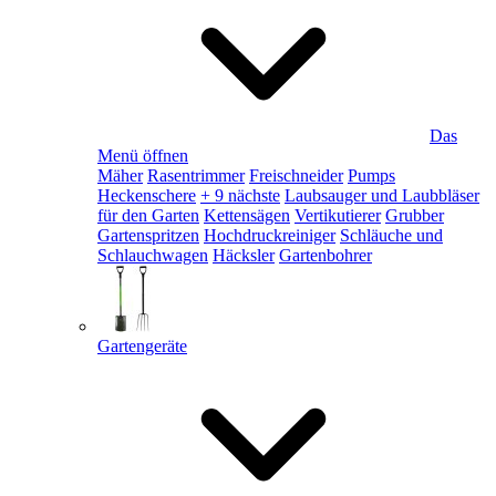
Das
Menü öffnen
Mäher
Rasentrimmer
Freischneider
Pumps
Heckenschere
+ 9 nächste
Laubsauger und Laubbläser
für den Garten
Kettensägen
Vertikutierer
Grubber
Gartenspritzen
Hochdruckreiniger
Schläuche und
Schlauchwagen
Häcksler
Gartenbohrer
Gartengeräte