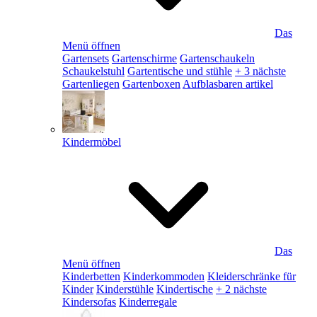
Das
Menü öffnen
Gartensets
Gartenschirme
Gartenschaukeln
Schaukelstuhl
Gartentische und stühle
+ 3 nächste
Gartenliegen
Gartenboxen
Aufblasbaren artikel
Kindermöbel
Das
Menü öffnen
Kinderbetten
Kinderkommoden
Kleiderschränke für
Kinder
Kinderstühle
Kindertische
+ 2 nächste
Kindersofas
Kinderregale