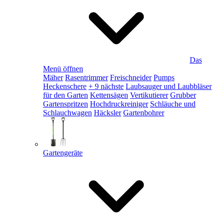
Das
Menü öffnen
Mäher
Rasentrimmer
Freischneider
Pumps
Heckenschere
+ 9 nächste
Laubsauger und Laubbläser
für den Garten
Kettensägen
Vertikutierer
Grubber
Gartenspritzen
Hochdruckreiniger
Schläuche und
Schlauchwagen
Häcksler
Gartenbohrer
Gartengeräte