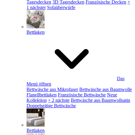
Tagesdecken
3D Tagesdecken
Französische Decken
+
1 nächster
Sofaüberwürfe
Bettlaken
Das
Menü öffnen
Bettwäsche aus Mikrofaser
Bettwäsche aus Baumwolle
Flanellbettlaken
Französische Bettwäsche
Neue
Kollektion
+ 2 nächste
Bettwäsche aus Baumwollsatin
Doppelseitige Bettwäsche
Bettlaken