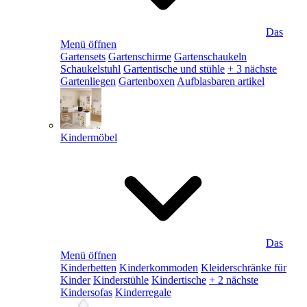
Das
Menü öffnen
Gartensets
Gartenschirme
Gartenschaukeln
Schaukelstuhl
Gartentische und stühle
+ 3 nächste
Gartenliegen
Gartenboxen
Aufblasbaren artikel
Kindermöbel
Das
Menü öffnen
Kinderbetten
Kinderkommoden
Kleiderschränke für
Kinder
Kinderstühle
Kindertische
+ 2 nächste
Kindersofas
Kinderregale