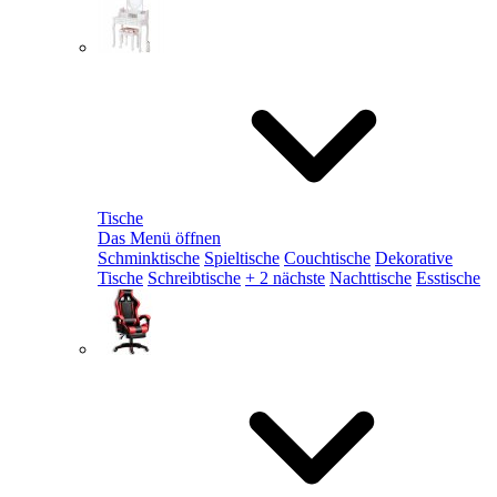
Tische
Das Menü öffnen
Schminktische
Spieltische
Couchtische
Dekorative
Tische
Schreibtische
+ 2 nächste
Nachttische
Esstische