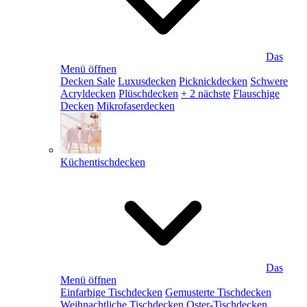
Das
Menü öffnen
Decken Sale
Luxusdecken
Picknickdecken
Schwere
Acryldecken
Plüschdecken
+ 2 nächste
Flauschige
Decken
Mikrofaserdecken
Küchentischdecken
Das
Menü öffnen
Einfarbige Tischdecken
Gemusterte Tischdecken
Weihnachtliche Tischdecken
Oster-Tischdecken