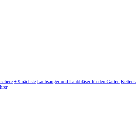
schere
+ 9 nächste
Laubsauger und Laubbläser für den Garten
Kettens
hrer