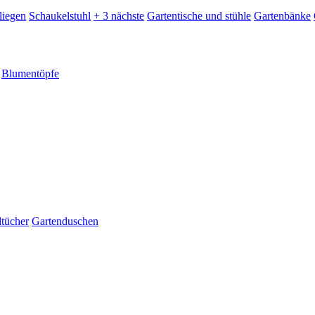
liegen
Schaukelstuhl
+ 3 nächste
Gartentische und stühle
Gartenbänke
Blumentöpfe
dtücher
Gartenduschen