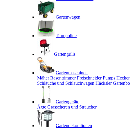
Gartenwagen
Trampoline
Gartengrills
Gartenmaschinen
Mäher
Rasentrimmer
Freischneider
Pumps
Hecken
Schläuche und Schlauchwagen
Häcksler
Gartenbo
Gartengeräte
Äxte
Grasscheren und Sträucher
Gartendekorationen