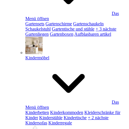
Das
Menü öffnen
Gartensets
Gartenschirme
Gartenschaukeln
Schaukelstuhl
Gartentische und stühle
+ 3 nächste
Gartenliegen
Gartenboxen
Aufblasbaren artikel
Kindermöbel
Das
Menü öffnen
Kinderbetten
Kinderkommoden
Kleiderschränke für
Kinder
Kinderstühle
Kindertische
+ 2 nächste
Kindersofas
Kinderregale