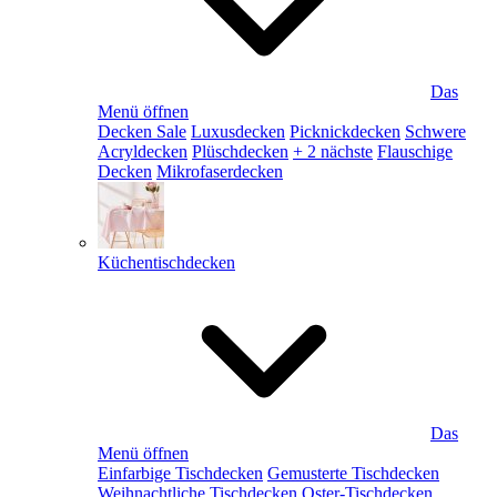
Das
Menü öffnen
Decken Sale
Luxusdecken
Picknickdecken
Schwere
Acryldecken
Plüschdecken
+ 2 nächste
Flauschige
Decken
Mikrofaserdecken
Küchentischdecken
Das
Menü öffnen
Einfarbige Tischdecken
Gemusterte Tischdecken
Weihnachtliche Tischdecken
Oster-Tischdecken