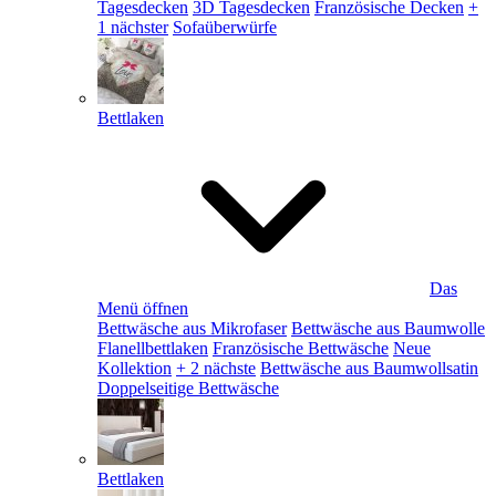
Tagesdecken
3D Tagesdecken
Französische Decken
+
1 nächster
Sofaüberwürfe
Bettlaken
Das
Menü öffnen
Bettwäsche aus Mikrofaser
Bettwäsche aus Baumwolle
Flanellbettlaken
Französische Bettwäsche
Neue
Kollektion
+ 2 nächste
Bettwäsche aus Baumwollsatin
Doppelseitige Bettwäsche
Bettlaken