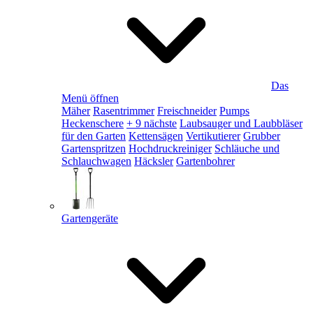
Das
Menü öffnen
Mäher
Rasentrimmer
Freischneider
Pumps
Heckenschere
+ 9 nächste
Laubsauger und Laubbläser
für den Garten
Kettensägen
Vertikutierer
Grubber
Gartenspritzen
Hochdruckreiniger
Schläuche und
Schlauchwagen
Häcksler
Gartenbohrer
Gartengeräte