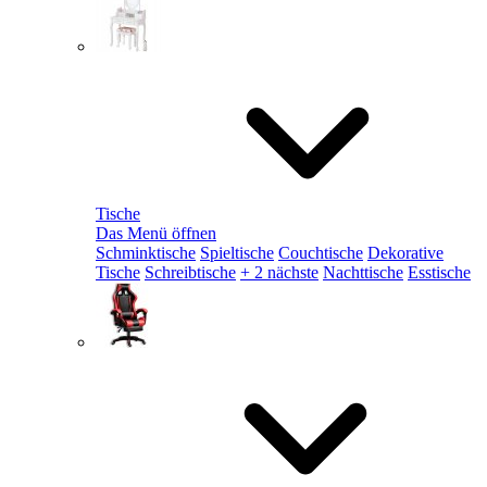
Tische
Das Menü öffnen
Schminktische
Spieltische
Couchtische
Dekorative
Tische
Schreibtische
+ 2 nächste
Nachttische
Esstische