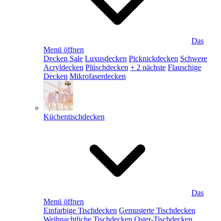
Das
Menü öffnen
Decken Sale
Luxusdecken
Picknickdecken
Schwere
Acryldecken
Plüschdecken
+ 2 nächste
Flauschige
Decken
Mikrofaserdecken
Küchentischdecken
Das
Menü öffnen
Einfarbige Tischdecken
Gemusterte Tischdecken
Weihnachtliche Tischdecken
Oster-Tischdecken