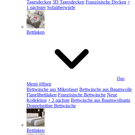
Tagesdecken
3D Tagesdecken
Französische Decken
+
1 nächster
Sofaüberwürfe
Bettlaken
Das
Menü öffnen
Bettwäsche aus Mikrofaser
Bettwäsche aus Baumwolle
Flanellbettlaken
Französische Bettwäsche
Neue
Kollektion
+ 2 nächste
Bettwäsche aus Baumwollsatin
Doppelseitige Bettwäsche
Bettlaken