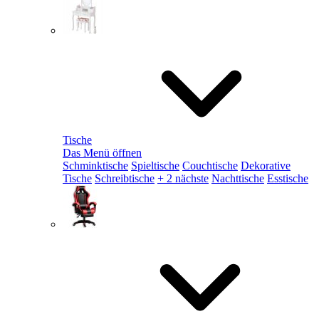
Tische
Das Menü öffnen
Schminktische
Spieltische
Couchtische
Dekorative
Tische
Schreibtische
+ 2 nächste
Nachttische
Esstische