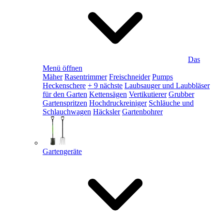
Das
Menü öffnen
Mäher
Rasentrimmer
Freischneider
Pumps
Heckenschere
+ 9 nächste
Laubsauger und Laubbläser
für den Garten
Kettensägen
Vertikutierer
Grubber
Gartenspritzen
Hochdruckreiniger
Schläuche und
Schlauchwagen
Häcksler
Gartenbohrer
Gartengeräte