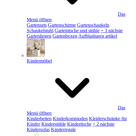
Das
Menü öffnen
Gartensets
Gartenschirme
Gartenschaukeln
Schaukelstuhl
Gartentische und stühle
+ 3 nächste
Gartenliegen
Gartenboxen
Aufblasbaren artikel
Kindermöbel
Das
Menü öffnen
Kinderbetten
Kinderkommoden
Kleiderschränke für
Kinder
Kinderstühle
Kindertische
+ 2 nächste
Kindersofas
Kinderregale