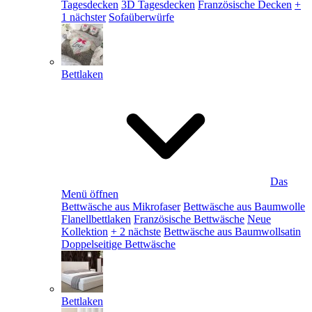
Tagesdecken
3D Tagesdecken
Französische Decken
+
1 nächster
Sofaüberwürfe
Bettlaken
Das
Menü öffnen
Bettwäsche aus Mikrofaser
Bettwäsche aus Baumwolle
Flanellbettlaken
Französische Bettwäsche
Neue
Kollektion
+ 2 nächste
Bettwäsche aus Baumwollsatin
Doppelseitige Bettwäsche
Bettlaken