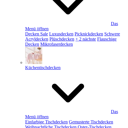
Das
Menü öffnen
Decken Sale
Luxusdecken
Picknickdecken
Schwere
Acryldecken
Plüschdecken
+ 2 nächste
Flauschige
Decken
Mikrofaserdecken
Küchentischdecken
Das
Menü öffnen
Einfarbige Tischdecken
Gemusterte Tischdecken
Weihnachtliche Tischdecken
Oster-Tischdecken