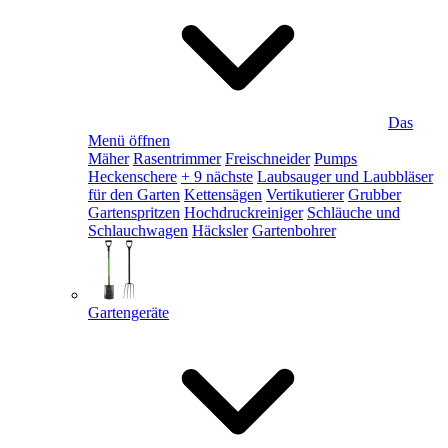
Das
Menü öffnen
Mäher
Rasentrimmer
Freischneider
Pumps
Heckenschere
+ 9 nächste
Laubsauger und Laubbläser
für den Garten
Kettensägen
Vertikutierer
Grubber
Gartenspritzen
Hochdruckreiniger
Schläuche und
Schlauchwagen
Häcksler
Gartenbohrer
Gartengeräte