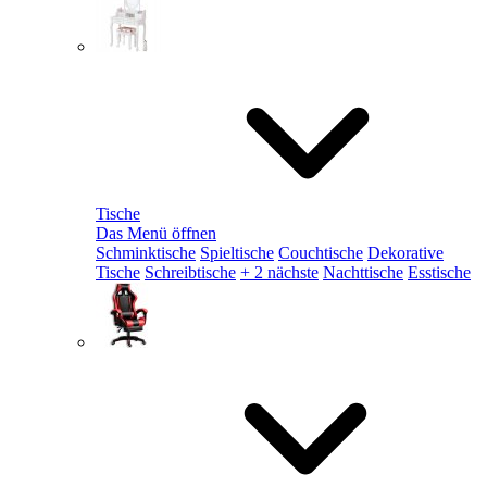
Tische
Das Menü öffnen
Schminktische
Spieltische
Couchtische
Dekorative
Tische
Schreibtische
+ 2 nächste
Nachttische
Esstische