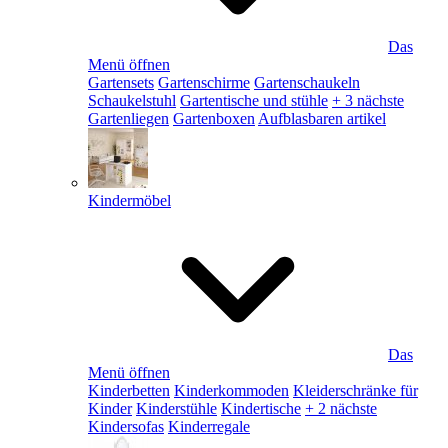
Das
Menü öffnen
Gartensets
Gartenschirme
Gartenschaukeln
Schaukelstuhl
Gartentische und stühle
+ 3 nächste
Gartenliegen
Gartenboxen
Aufblasbaren artikel
Kindermöbel
Das
Menü öffnen
Kinderbetten
Kinderkommoden
Kleiderschränke für
Kinder
Kinderstühle
Kindertische
+ 2 nächste
Kindersofas
Kinderregale