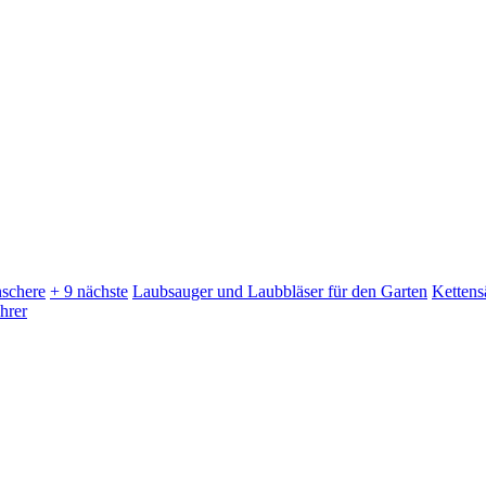
schere
+ 9 nächste
Laubsauger und Laubbläser für den Garten
Kettens
hrer