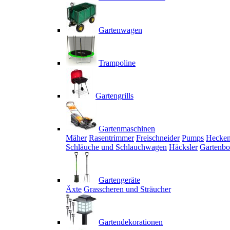
Gartenwagen
Trampoline
Gartengrills
Gartenmaschinen
Mäher
Rasentrimmer
Freischneider
Pumps
Hecken
Schläuche und Schlauchwagen
Häcksler
Gartenbo
Gartengeräte
Äxte
Grasscheren und Sträucher
Gartendekorationen