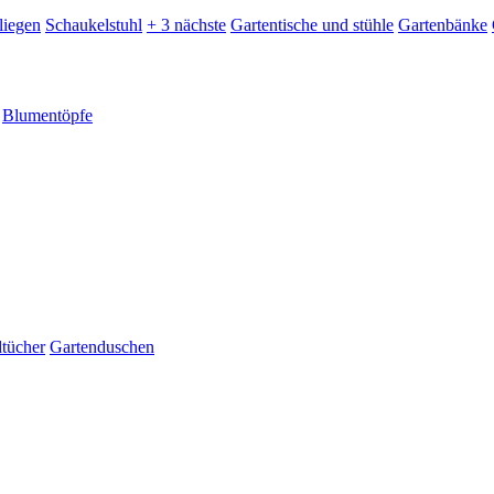
liegen
Schaukelstuhl
+ 3 nächste
Gartentische und stühle
Gartenbänke
Blumentöpfe
dtücher
Gartenduschen