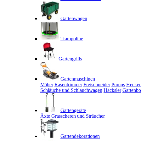
Gartenwagen
Trampoline
Gartengrills
Gartenmaschinen
Mäher
Rasentrimmer
Freischneider
Pumps
Hecken
Schläuche und Schlauchwagen
Häcksler
Gartenbo
Gartengeräte
Äxte
Grasscheren und Sträucher
Gartendekorationen