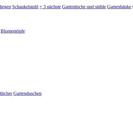
liegen
Schaukelstuhl
+ 3 nächste
Gartentische und stühle
Gartenbänke
Blumentöpfe
dtücher
Gartenduschen