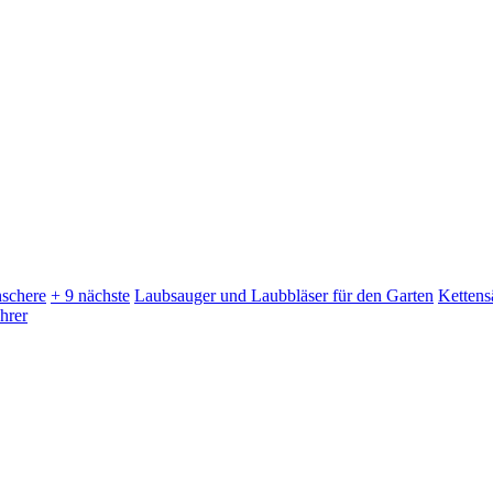
schere
+ 9 nächste
Laubsauger und Laubbläser für den Garten
Kettens
hrer