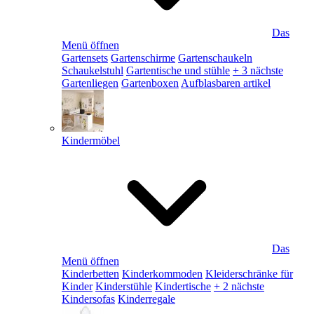
Das
Menü öffnen
Gartensets
Gartenschirme
Gartenschaukeln
Schaukelstuhl
Gartentische und stühle
+ 3 nächste
Gartenliegen
Gartenboxen
Aufblasbaren artikel
Kindermöbel
Das
Menü öffnen
Kinderbetten
Kinderkommoden
Kleiderschränke für
Kinder
Kinderstühle
Kindertische
+ 2 nächste
Kindersofas
Kinderregale