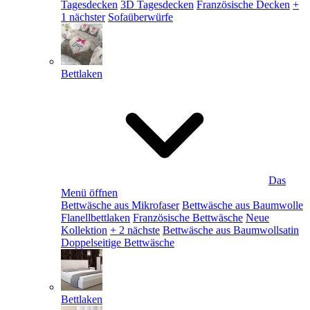
Tagesdecken
3D Tagesdecken
Französische Decken
+
1 nächster
Sofaüberwürfe
Bettlaken
Das
Menü öffnen
Bettwäsche aus Mikrofaser
Bettwäsche aus Baumwolle
Flanellbettlaken
Französische Bettwäsche
Neue
Kollektion
+ 2 nächste
Bettwäsche aus Baumwollsatin
Doppelseitige Bettwäsche
Bettlaken