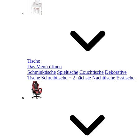
Tische
Das Menü öffnen
Schminktische
Spieltische
Couchtische
Dekorative
Tische
Schreibtische
+ 2 nächste
Nachttische
Esstische