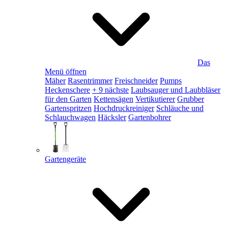
Das
Menü öffnen
Mäher
Rasentrimmer
Freischneider
Pumps
Heckenschere
+ 9 nächste
Laubsauger und Laubbläser
für den Garten
Kettensägen
Vertikutierer
Grubber
Gartenspritzen
Hochdruckreiniger
Schläuche und
Schlauchwagen
Häcksler
Gartenbohrer
Gartengeräte