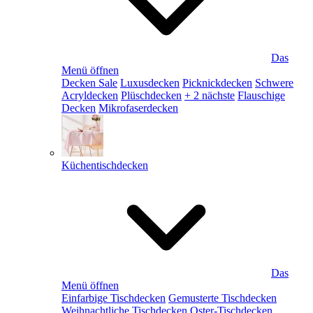
Das
Menü öffnen
Decken Sale
Luxusdecken
Picknickdecken
Schwere
Acryldecken
Plüschdecken
+ 2 nächste
Flauschige
Decken
Mikrofaserdecken
Küchentischdecken
Das
Menü öffnen
Einfarbige Tischdecken
Gemusterte Tischdecken
Weihnachtliche Tischdecken
Oster-Tischdecken