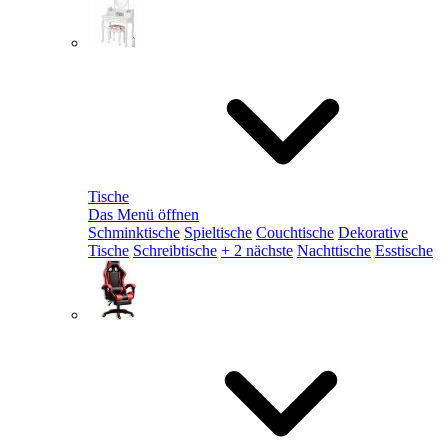
Tische
Das Menü öffnen
Schminktische
Spieltische
Couchtische
Dekorative
Tische
Schreibtische
+ 2 nächste
Nachttische
Esstische