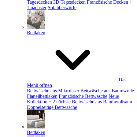
Tagesdecken
3D Tagesdecken
Französische Decken
+
1 nächster
Sofaüberwürfe
Bettlaken
Das
Menü öffnen
Bettwäsche aus Mikrofaser
Bettwäsche aus Baumwolle
Flanellbettlaken
Französische Bettwäsche
Neue
Kollektion
+ 2 nächste
Bettwäsche aus Baumwollsatin
Doppelseitige Bettwäsche
Bettlaken