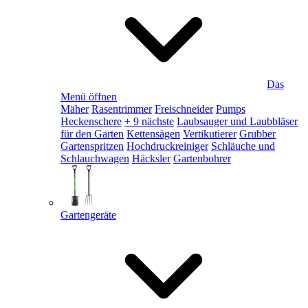
Das
Menü öffnen
Mäher
Rasentrimmer
Freischneider
Pumps
Heckenschere
+ 9 nächste
Laubsauger und Laubbläser
für den Garten
Kettensägen
Vertikutierer
Grubber
Gartenspritzen
Hochdruckreiniger
Schläuche und
Schlauchwagen
Häcksler
Gartenbohrer
Gartengeräte