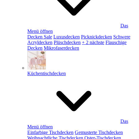
Das
Menü öffnen
Decken Sale
Luxusdecken
Picknickdecken
Schwere
Acryldecken
Plüschdecken
+ 2 nächste
Flauschige
Decken
Mikrofaserdecken
Küchentischdecken
Das
Menü öffnen
Einfarbige Tischdecken
Gemusterte Tischdecken
Weihnachtliche Tischdecken
Oster-Tischdecken