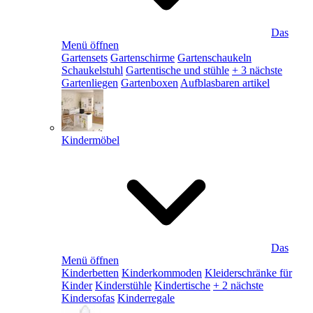
Das
Menü öffnen
Gartensets
Gartenschirme
Gartenschaukeln
Schaukelstuhl
Gartentische und stühle
+ 3 nächste
Gartenliegen
Gartenboxen
Aufblasbaren artikel
Kindermöbel
Das
Menü öffnen
Kinderbetten
Kinderkommoden
Kleiderschränke für
Kinder
Kinderstühle
Kindertische
+ 2 nächste
Kindersofas
Kinderregale