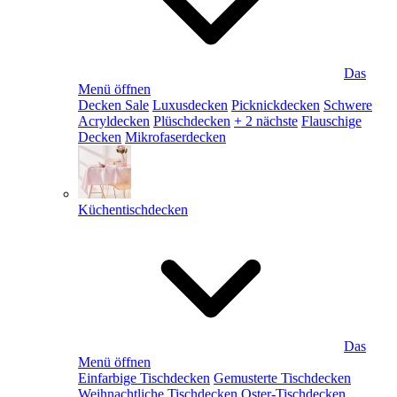
Das
Menü öffnen
Decken Sale
Luxusdecken
Picknickdecken
Schwere
Acryldecken
Plüschdecken
+ 2 nächste
Flauschige
Decken
Mikrofaserdecken
Küchentischdecken
Das
Menü öffnen
Einfarbige Tischdecken
Gemusterte Tischdecken
Weihnachtliche Tischdecken
Oster-Tischdecken