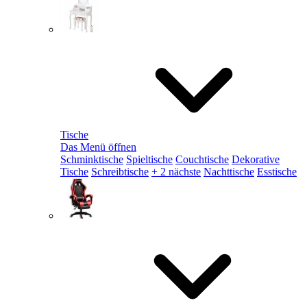
Tische
Das Menü öffnen
Schminktische
Spieltische
Couchtische
Dekorative
Tische
Schreibtische
+ 2 nächste
Nachttische
Esstische