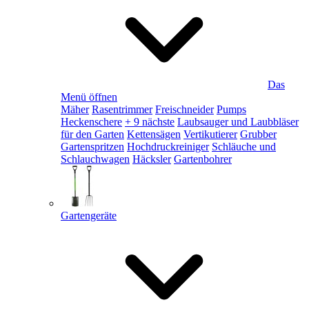
Das
Menü öffnen
Mäher
Rasentrimmer
Freischneider
Pumps
Heckenschere
+ 9 nächste
Laubsauger und Laubbläser
für den Garten
Kettensägen
Vertikutierer
Grubber
Gartenspritzen
Hochdruckreiniger
Schläuche und
Schlauchwagen
Häcksler
Gartenbohrer
Gartengeräte