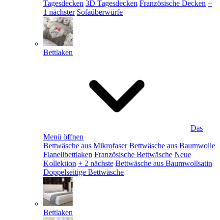
Tagesdecken
3D Tagesdecken
Französische Decken
+
1 nächster
Sofaüberwürfe
Bettlaken
Das
Menü öffnen
Bettwäsche aus Mikrofaser
Bettwäsche aus Baumwolle
Flanellbettlaken
Französische Bettwäsche
Neue
Kollektion
+ 2 nächste
Bettwäsche aus Baumwollsatin
Doppelseitige Bettwäsche
Bettlaken