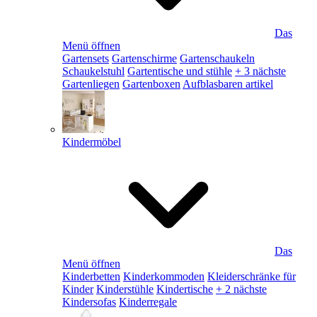
Das
Menü öffnen
Gartensets
Gartenschirme
Gartenschaukeln
Schaukelstuhl
Gartentische und stühle
+ 3 nächste
Gartenliegen
Gartenboxen
Aufblasbaren artikel
Kindermöbel
Das
Menü öffnen
Kinderbetten
Kinderkommoden
Kleiderschränke für
Kinder
Kinderstühle
Kindertische
+ 2 nächste
Kindersofas
Kinderregale