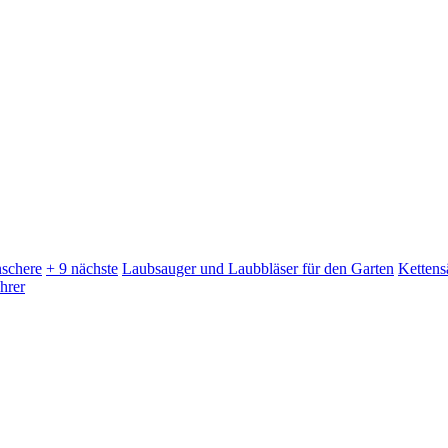
schere
+ 9 nächste
Laubsauger und Laubbläser für den Garten
Kettens
hrer