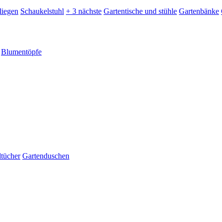
liegen
Schaukelstuhl
+ 3 nächste
Gartentische und stühle
Gartenbänke
Blumentöpfe
dtücher
Gartenduschen