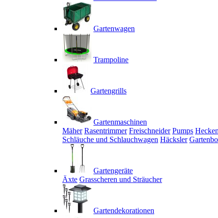
Gartenwagen
Trampoline
Gartengrills
Gartenmaschinen
Mäher
Rasentrimmer
Freischneider
Pumps
Hecken
Schläuche und Schlauchwagen
Häcksler
Gartenbo
Gartengeräte
Äxte
Grasscheren und Sträucher
Gartendekorationen