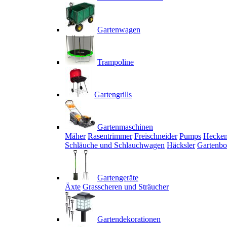
Gartenwagen
Trampoline
Gartengrills
Gartenmaschinen
Mäher
Rasentrimmer
Freischneider
Pumps
Hecken
Schläuche und Schlauchwagen
Häcksler
Gartenbo
Gartengeräte
Äxte
Grasscheren und Sträucher
Gartendekorationen