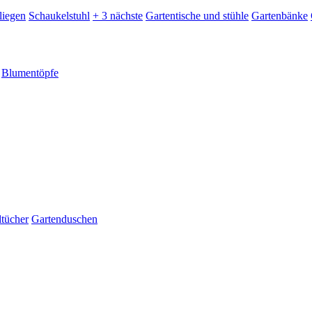
liegen
Schaukelstuhl
+ 3 nächste
Gartentische und stühle
Gartenbänke
Blumentöpfe
dtücher
Gartenduschen