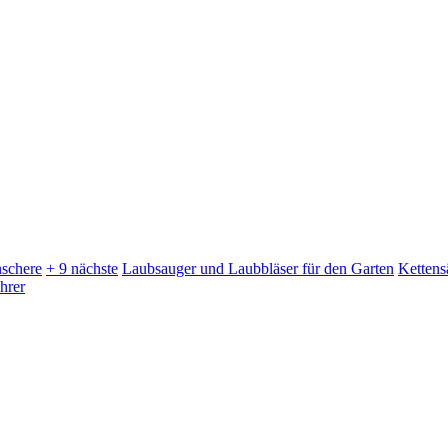
schere
+ 9 nächste
Laubsauger und Laubbläser für den Garten
Kettens
hrer