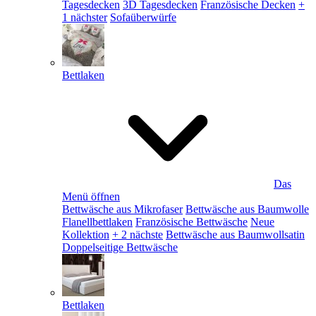
Tagesdecken
3D Tagesdecken
Französische Decken
+
1 nächster
Sofaüberwürfe
Bettlaken
Das
Menü öffnen
Bettwäsche aus Mikrofaser
Bettwäsche aus Baumwolle
Flanellbettlaken
Französische Bettwäsche
Neue
Kollektion
+ 2 nächste
Bettwäsche aus Baumwollsatin
Doppelseitige Bettwäsche
Bettlaken