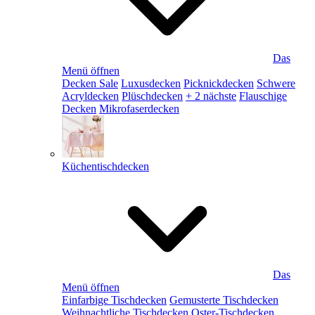
Das
Menü öffnen
Decken Sale
Luxusdecken
Picknickdecken
Schwere
Acryldecken
Plüschdecken
+ 2 nächste
Flauschige
Decken
Mikrofaserdecken
Küchentischdecken
Das
Menü öffnen
Einfarbige Tischdecken
Gemusterte Tischdecken
Weihnachtliche Tischdecken
Oster-Tischdecken