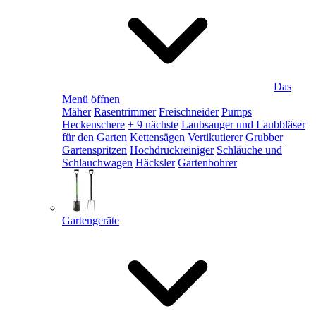
Das
Menü öffnen
Mäher
Rasentrimmer
Freischneider
Pumps
Heckenschere
+ 9 nächste
Laubsauger und Laubbläser
für den Garten
Kettensägen
Vertikutierer
Grubber
Gartenspritzen
Hochdruckreiniger
Schläuche und
Schlauchwagen
Häcksler
Gartenbohrer
Gartengeräte