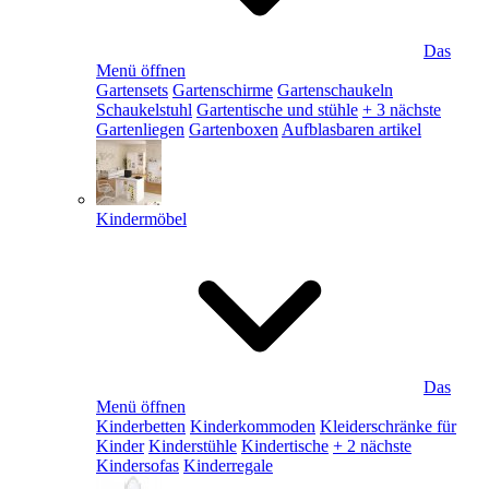
Das
Menü öffnen
Gartensets
Gartenschirme
Gartenschaukeln
Schaukelstuhl
Gartentische und stühle
+ 3 nächste
Gartenliegen
Gartenboxen
Aufblasbaren artikel
Kindermöbel
Das
Menü öffnen
Kinderbetten
Kinderkommoden
Kleiderschränke für
Kinder
Kinderstühle
Kindertische
+ 2 nächste
Kindersofas
Kinderregale