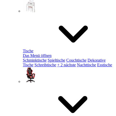
Tische
Das Menü öffnen
Schminktische
Spieltische
Couchtische
Dekorative
Tische
Schreibtische
+ 2 nächste
Nachttische
Esstische