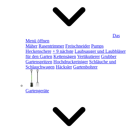
Das
Menü öffnen
Mäher
Rasentrimmer
Freischneider
Pumps
Heckenschere
+ 9 nächste
Laubsauger und Laubbläser
für den Garten
Kettensägen
Vertikutierer
Grubber
Gartenspritzen
Hochdruckreiniger
Schläuche und
Schlauchwagen
Häcksler
Gartenbohrer
Gartengeräte