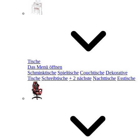
Tische
Das Menü öffnen
Schminktische
Spieltische
Couchtische
Dekorative
Tische
Schreibtische
+ 2 nächste
Nachttische
Esstische