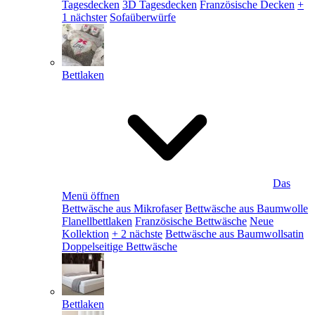
Tagesdecken
3D Tagesdecken
Französische Decken
+
1 nächster
Sofaüberwürfe
Bettlaken
Das
Menü öffnen
Bettwäsche aus Mikrofaser
Bettwäsche aus Baumwolle
Flanellbettlaken
Französische Bettwäsche
Neue
Kollektion
+ 2 nächste
Bettwäsche aus Baumwollsatin
Doppelseitige Bettwäsche
Bettlaken