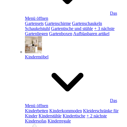
Das
Menü öffnen
Gartensets
Gartenschirme
Gartenschaukeln
Schaukelstuhl
Gartentische und stühle
+ 3 nächste
Gartenliegen
Gartenboxen
Aufblasbaren artikel
Kindermöbel
Das
Menü öffnen
Kinderbetten
Kinderkommoden
Kleiderschränke für
Kinder
Kinderstühle
Kindertische
+ 2 nächste
Kindersofas
Kinderregale