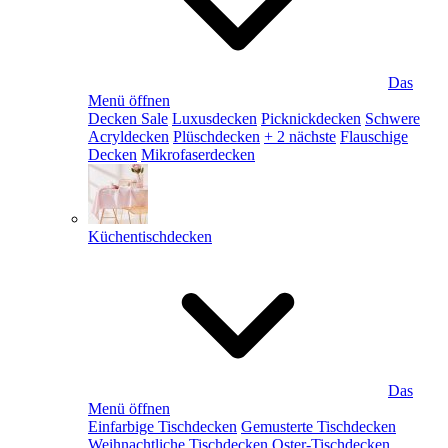
Das
Menü öffnen
Decken Sale
Luxusdecken
Picknickdecken
Schwere
Acryldecken
Plüschdecken
+ 2 nächste
Flauschige
Decken
Mikrofaserdecken
Küchentischdecken
Das
Menü öffnen
Einfarbige Tischdecken
Gemusterte Tischdecken
Weihnachtliche Tischdecken
Oster-Tischdecken