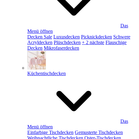
Das
Menü öffnen
Decken Sale
Luxusdecken
Picknickdecken
Schwere
Acryldecken
Plüschdecken
+ 2 nächste
Flauschige
Decken
Mikrofaserdecken
Küchentischdecken
Das
Menü öffnen
Einfarbige Tischdecken
Gemusterte Tischdecken
Weihnachtliche Tischdecken
Oster-Tischdecken