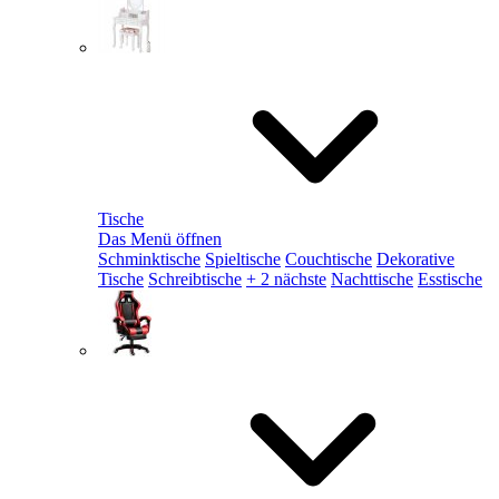
Tische
Das Menü öffnen
Schminktische
Spieltische
Couchtische
Dekorative
Tische
Schreibtische
+ 2 nächste
Nachttische
Esstische