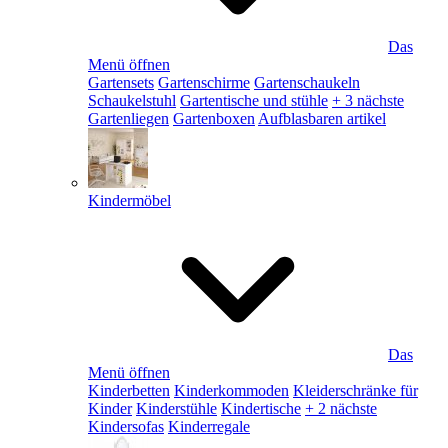
Das
Menü öffnen
Gartensets
Gartenschirme
Gartenschaukeln
Schaukelstuhl
Gartentische und stühle
+ 3 nächste
Gartenliegen
Gartenboxen
Aufblasbaren artikel
Kindermöbel
Das
Menü öffnen
Kinderbetten
Kinderkommoden
Kleiderschränke für
Kinder
Kinderstühle
Kindertische
+ 2 nächste
Kindersofas
Kinderregale