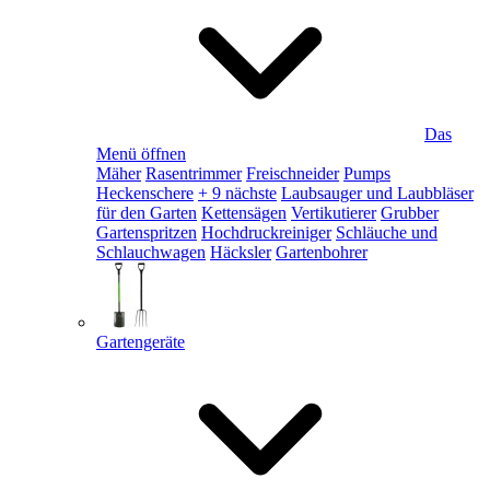
Das
Menü öffnen
Mäher
Rasentrimmer
Freischneider
Pumps
Heckenschere
+ 9 nächste
Laubsauger und Laubbläser
für den Garten
Kettensägen
Vertikutierer
Grubber
Gartenspritzen
Hochdruckreiniger
Schläuche und
Schlauchwagen
Häcksler
Gartenbohrer
Gartengeräte