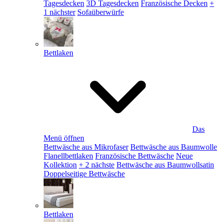
Tagesdecken
3D Tagesdecken
Französische Decken
+
1 nächster
Sofaüberwürfe
Bettlaken
Das
Menü öffnen
Bettwäsche aus Mikrofaser
Bettwäsche aus Baumwolle
Flanellbettlaken
Französische Bettwäsche
Neue
Kollektion
+ 2 nächste
Bettwäsche aus Baumwollsatin
Doppelseitige Bettwäsche
Bettlaken