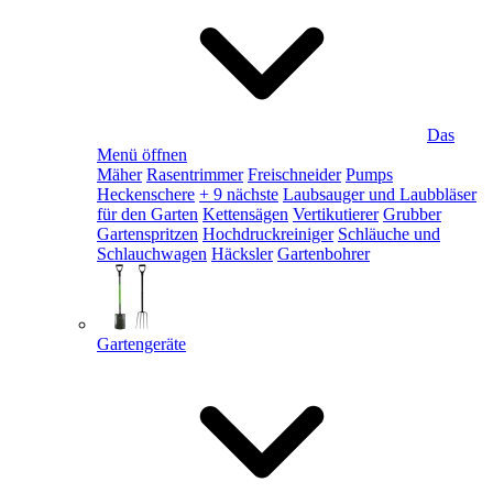
Das
Menü öffnen
Mäher
Rasentrimmer
Freischneider
Pumps
Heckenschere
+ 9 nächste
Laubsauger und Laubbläser
für den Garten
Kettensägen
Vertikutierer
Grubber
Gartenspritzen
Hochdruckreiniger
Schläuche und
Schlauchwagen
Häcksler
Gartenbohrer
Gartengeräte