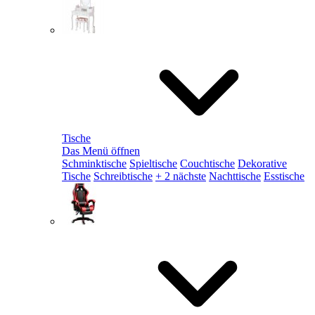
Tische
Das Menü öffnen
Schminktische
Spieltische
Couchtische
Dekorative
Tische
Schreibtische
+ 2 nächste
Nachttische
Esstische