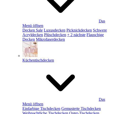
Das
Menü öffnen
Decken Sale
Luxusdecken
Picknickdecken
Schwere
Acryldecken
Plüschdecken
+ 2 nächste
Flauschige
Decken
Mikrofaserdecken
Küchentischdecken
Das
Menü öffnen
Einfarbige Tischdecken
Gemusterte Tischdecken
Weihnachtliche Tischdecken
Oster-Tischdecken