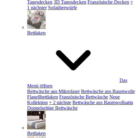
Tagesdecken
3D Tagesdecken
Französische Decken
+
1 nächster
Sofaüberwürfe
Bettlaken
Das
Menü öffnen
Bettwäsche aus Mikrofaser
Bettwäsche aus Baumwolle
Flanellbettlaken
Französische Bettwäsche
Neue
Kollektion
+ 2 nächste
Bettwäsche aus Baumwollsatin
Doppelseitige Bettwäsche
Bettlaken