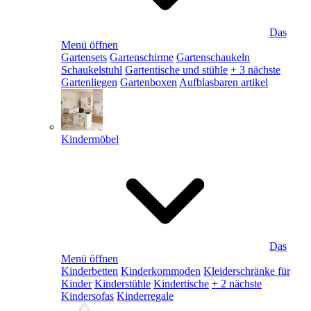
Das
Menü öffnen
Gartensets
Gartenschirme
Gartenschaukeln
Schaukelstuhl
Gartentische und stühle
+ 3 nächste
Gartenliegen
Gartenboxen
Aufblasbaren artikel
Kindermöbel
Das
Menü öffnen
Kinderbetten
Kinderkommoden
Kleiderschränke für
Kinder
Kinderstühle
Kindertische
+ 2 nächste
Kindersofas
Kinderregale