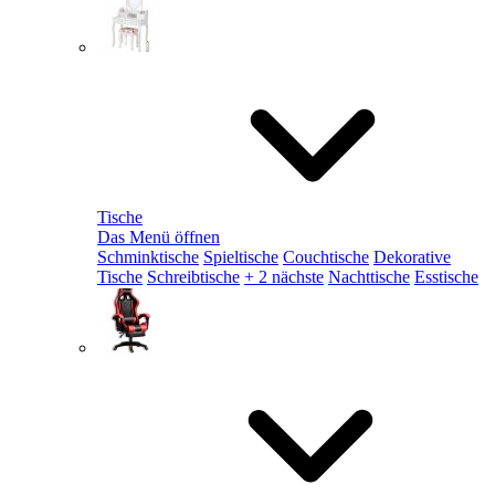
Tische
Das Menü öffnen
Schminktische
Spieltische
Couchtische
Dekorative
Tische
Schreibtische
+ 2 nächste
Nachttische
Esstische