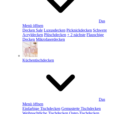
Das
Menü öffnen
Decken Sale
Luxusdecken
Picknickdecken
Schwere
Acryldecken
Plüschdecken
+ 2 nächste
Flauschige
Decken
Mikrofaserdecken
Küchentischdecken
Das
Menü öffnen
Einfarbige Tischdecken
Gemusterte Tischdecken
Weihnachtliche Tischdecken
Oster-Tischdecken