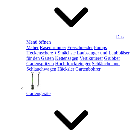
Das
Menü öffnen
Mäher
Rasentrimmer
Freischneider
Pumps
Heckenschere
+ 9 nächste
Laubsauger und Laubbläser
für den Garten
Kettensägen
Vertikutierer
Grubber
Gartenspritzen
Hochdruckreiniger
Schläuche und
Schlauchwagen
Häcksler
Gartenbohrer
Gartengeräte