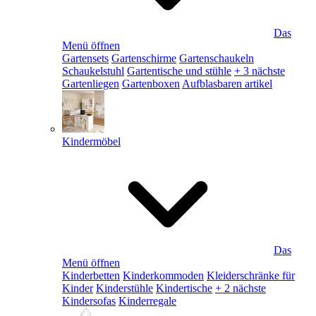
Das
Menü öffnen
Gartensets
Gartenschirme
Gartenschaukeln
Schaukelstuhl
Gartentische und stühle
+ 3 nächste
Gartenliegen
Gartenboxen
Aufblasbaren artikel
Kindermöbel
Das
Menü öffnen
Kinderbetten
Kinderkommoden
Kleiderschränke für
Kinder
Kinderstühle
Kindertische
+ 2 nächste
Kindersofas
Kinderregale