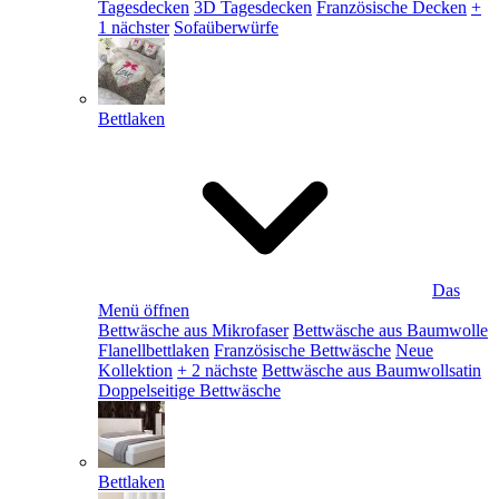
Tagesdecken
3D Tagesdecken
Französische Decken
+
1 nächster
Sofaüberwürfe
Bettlaken
Das
Menü öffnen
Bettwäsche aus Mikrofaser
Bettwäsche aus Baumwolle
Flanellbettlaken
Französische Bettwäsche
Neue
Kollektion
+ 2 nächste
Bettwäsche aus Baumwollsatin
Doppelseitige Bettwäsche
Bettlaken