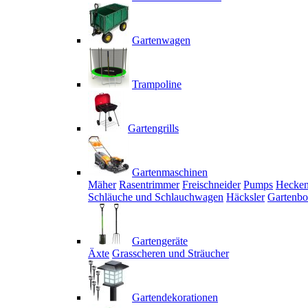
Gartenwagen
Trampoline
Gartengrills
Gartenmaschinen
Mäher
Rasentrimmer
Freischneider
Pumps
Hecken
Schläuche und Schlauchwagen
Häcksler
Gartenbo
Gartengeräte
Äxte
Grasscheren und Sträucher
Gartendekorationen