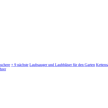
schere
+ 9 nächste
Laubsauger und Laubbläser für den Garten
Kettens
hrer