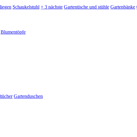
liegen
Schaukelstuhl
+ 3 nächste
Gartentische und stühle
Gartenbänke
Blumentöpfe
dtücher
Gartenduschen