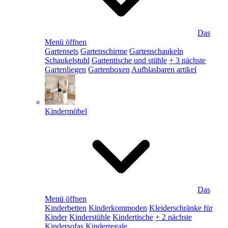
Das
Menü öffnen
Gartensets
Gartenschirme
Gartenschaukeln
Schaukelstuhl
Gartentische und stühle
+ 3 nächste
Gartenliegen
Gartenboxen
Aufblasbaren artikel
Kindermöbel
Das
Menü öffnen
Kinderbetten
Kinderkommoden
Kleiderschränke für
Kinder
Kinderstühle
Kindertische
+ 2 nächste
Kindersofas
Kinderregale