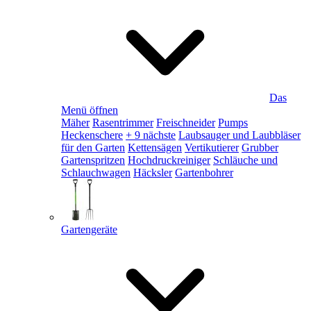
Das
Menü öffnen
Mäher
Rasentrimmer
Freischneider
Pumps
Heckenschere
+ 9 nächste
Laubsauger und Laubbläser
für den Garten
Kettensägen
Vertikutierer
Grubber
Gartenspritzen
Hochdruckreiniger
Schläuche und
Schlauchwagen
Häcksler
Gartenbohrer
Gartengeräte