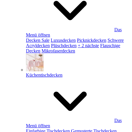
Das
Menü öffnen
Decken Sale
Luxusdecken
Picknickdecken
Schwere
Acryldecken
Plüschdecken
+ 2 nächste
Flauschige
Decken
Mikrofaserdecken
Küchentischdecken
Das
Menü öffnen
Einfarbige Tischdecken
Gemusterte Tischdecken