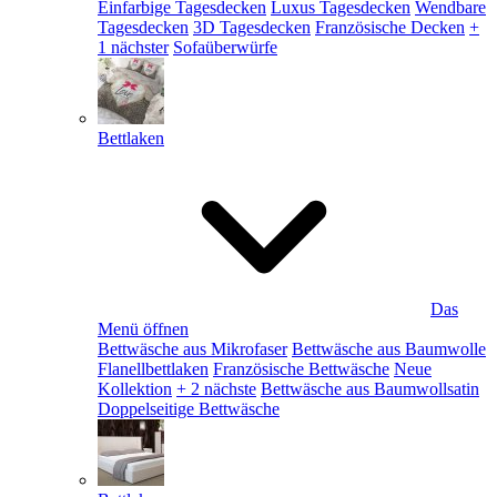
Einfarbige Tagesdecken
Luxus Tagesdecken
Wendbare
Tagesdecken
3D Tagesdecken
Französische Decken
+
1 nächster
Sofaüberwürfe
Bettlaken
Das
Menü öffnen
Bettwäsche aus Mikrofaser
Bettwäsche aus Baumwolle
Flanellbettlaken
Französische Bettwäsche
Neue
Kollektion
+ 2 nächste
Bettwäsche aus Baumwollsatin
Doppelseitige Bettwäsche