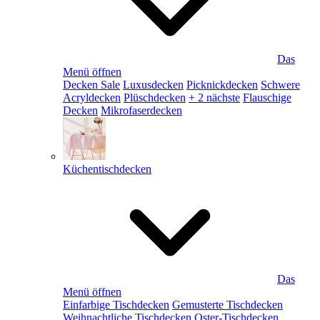
Das
Menü öffnen
Decken Sale
Luxusdecken
Picknickdecken
Schwere
Acryldecken
Plüschdecken
+ 2 nächste
Flauschige
Decken
Mikrofaserdecken
Küchentischdecken
Das
Menü öffnen
Einfarbige Tischdecken
Gemusterte Tischdecken
Weihnachtliche Tischdecken
Oster-Tischdecken