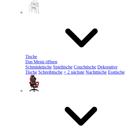
Tische
Das Menü öffnen
Schminktische
Spieltische
Couchtische
Dekorative
Tische
Schreibtische
+ 2 nächste
Nachttische
Esstische