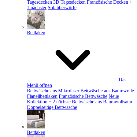
Tagesdecken
3D Tagesdecken
Französische Decken
+
1 nächster
Sofaüberwürfe
Bettlaken
Das
Menü öffnen
Bettwäsche aus Mikrofaser
Bettwäsche aus Baumwolle
Flanellbettlaken
Französische Bettwäsche
Neue
Kollektion
+ 2 nächste
Bettwäsche aus Baumwollsatin
Doppelseitige Bettwäsche
Bettlaken