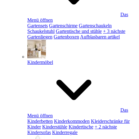
Das
Menü öffnen
Gartensets
Gartenschirme
Gartenschaukeln
Schaukelstuhl
Gartentische und stühle
+ 3 nächste
Gartenliegen
Gartenboxen
Aufblasbaren artikel
Kindermöbel
Das
Menü öffnen
Kinderbetten
Kinderkommoden
Kleiderschränke für
Kinder
Kinderstühle
Kindertische
+ 2 nächste
Kindersofas
Kinderregale