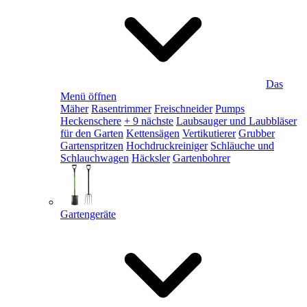
Das
Menü öffnen
Mäher
Rasentrimmer
Freischneider
Pumps
Heckenschere
+ 9 nächste
Laubsauger und Laubbläser
für den Garten
Kettensägen
Vertikutierer
Grubber
Gartenspritzen
Hochdruckreiniger
Schläuche und
Schlauchwagen
Häcksler
Gartenbohrer
Gartengeräte