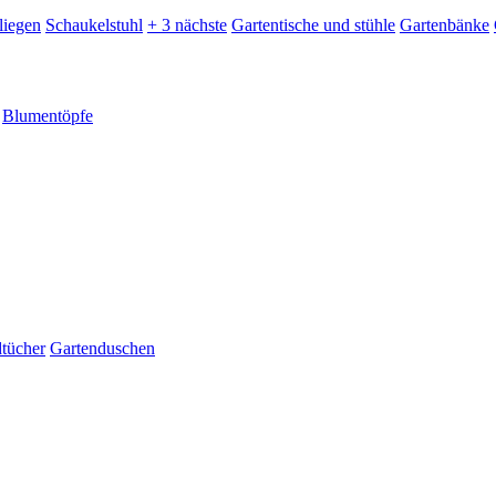
liegen
Schaukelstuhl
+ 3 nächste
Gartentische und stühle
Gartenbänke
Blumentöpfe
dtücher
Gartenduschen