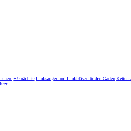
schere
+ 9 nächste
Laubsauger und Laubbläser für den Garten
Kettens
hrer