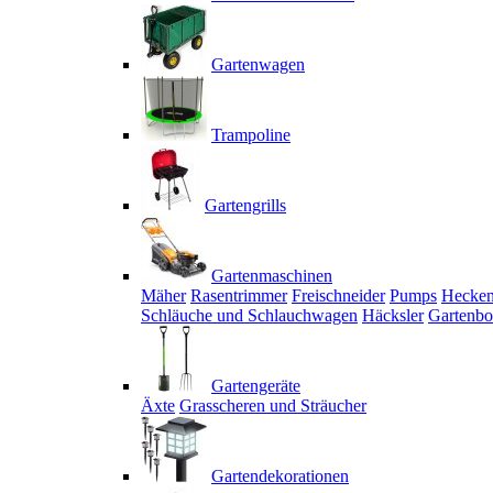
Gartenwagen
Trampoline
Gartengrills
Gartenmaschinen
Mäher
Rasentrimmer
Freischneider
Pumps
Hecken
Schläuche und Schlauchwagen
Häcksler
Gartenbo
Gartengeräte
Äxte
Grasscheren und Sträucher
Gartendekorationen