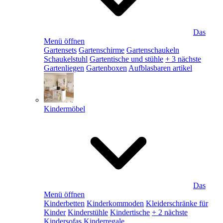
Das
Menü öffnen
Gartensets
Gartenschirme
Gartenschaukeln
Schaukelstuhl
Gartentische und stühle
+ 3 nächste
Gartenliegen
Gartenboxen
Aufblasbaren artikel
Kindermöbel
Das
Menü öffnen
Kinderbetten
Kinderkommoden
Kleiderschränke für
Kinder
Kinderstühle
Kindertische
+ 2 nächste
Kindersofas
Kinderregale