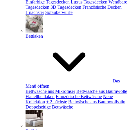
Einfarbige Tagesdecken
Luxus Tagesdecken
Wendbare
Tagesdecken
3D Tagesdecken
Französische Decken
+
1 nächster
Sofaüberwürfe
Bettlaken
Das
Menü öffnen
Bettwäsche aus Mikrofaser
Bettwäsche aus Baumwolle
Flanellbettlaken
Französische Bettwäsche
Neue
Kollektion
+ 2 nächste
Bettwäsche aus Baumwollsatin
Doppelseitige Bettwäsche