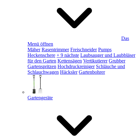
Das
Menü öffnen
Mäher
Rasentrimmer
Freischneider
Pumps
Heckenschere
+ 9 nächste
Laubsauger und Laubbläser
für den Garten
Kettensägen
Vertikutierer
Grubber
Gartenspritzen
Hochdruckreiniger
Schläuche und
Schlauchwagen
Häcksler
Gartenbohrer
Gartengeräte