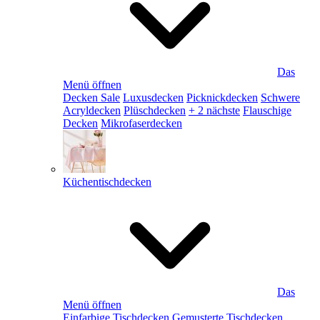
Das
Menü öffnen
Decken Sale
Luxusdecken
Picknickdecken
Schwere
Acryldecken
Plüschdecken
+ 2 nächste
Flauschige
Decken
Mikrofaserdecken
Küchentischdecken
Das
Menü öffnen
Einfarbige Tischdecken
Gemusterte Tischdecken